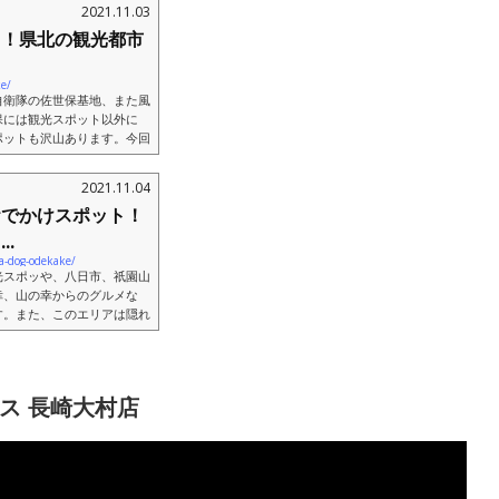
2021.11.03
ト！県北の観光都市
ke/
自衛隊の佐世保基地、また風
保には観光スポット以外に
ポットも沢山あります。今回
..
2021.11.04
おでかけスポット！
.
a-dog-odekake/
光スポッや、八日市、祇園山
幸、山の幸からのグルメな
す。また、このエリアは隠れ
..
ス 長崎大村店