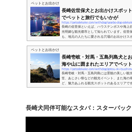
ペットとお出かけ
長崎佐世保犬とお出かけスポッ
でペットと旅行でもいかが
https://petodekake.com/withdog/sasebo-dog-odeka
長崎の佐世保といえば、ハウステンボスや海上
光明媚な観光都市として知られています。佐世
も、地元の人たちに愛される穴場のお出かけス
はそんな魅力溢れる長崎佐世保でペットと一緒に.
ペットとお出かけ
長崎壱岐・対馬・五島列島犬と
海や山に囲まれたエリアでペット..
https://petodekake.com/withdog/gotou-iki-tsushim
長崎壱岐・対馬・五島列島には景観の美しい観
笠、あじさい祭などの観光イベント、また海の
ど、魅力あふれる観光スポットのあるエリアで
キリシタンゆかりの史跡などの歴史的観光スポッ.
長崎犬同伴可能なスタバ：スターバック