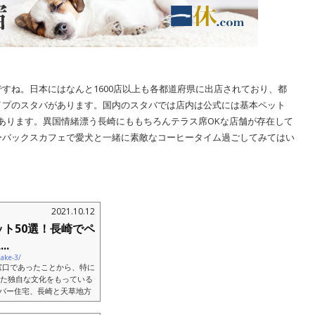
すね。日本にはなんと1600店以上も各都道府県に出店されており、都
イプのスタバがあります。国内のスタバでは店内は公式には基本ペット
あります。異国情緒漂う長崎にももちろんテラス席OKな店舗が存在して
ーバックスカフェで愛犬と一緒に素敵なコーヒータイム過ごしてみてはい
2021.10.12
ット50選！長崎でペ
.
kake-3/
窓口であったことから、特に
れた独自な文化をもっている
バー住宅、長崎と天草地方
..