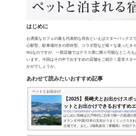
はじめに
お洒落なカフェの最も代表的な存在といえばスターバックスで
心駅型、駐車場付きの郊外型、コラボ型など様々な違ったタ
NGなのですが、一部店舗ではテラス席に限り可能なところも
います。今回はその中でおすすめの店舗をご紹介！是非スタ
かがでしょうか。
あわせて読みたいおすすめ記事
ペットとお出かけ
【2025】長崎犬とお出かけスポ
ットとお出かけできるおすすめエ..
https://petodekake.com/withdog/nagasaki-dog-ode
はじめに長崎は江戸時代に日本で唯一の貿易の
オランダ/中国/日本の文化がうまくミックスさ
土地です。また。2端島炭坑（軍艦島）や旧グラ
の潜伏キリシタン関連遺産等が世界遺産に登録さ.