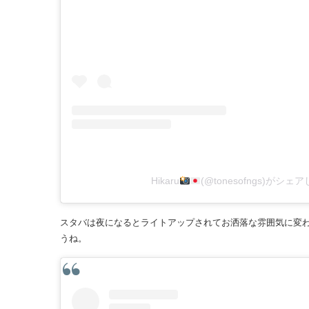
Hikaru
(@tonesofngs)がシ
スタバは夜になるとライトアップされてお洒落な雰囲気に変
うね。