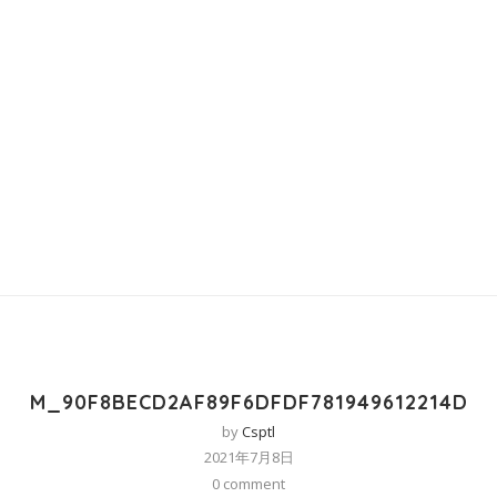
M_90F8BECD2AF89F6DFDF781949612214D
by
Csptl
2021年7月8日
0 comment