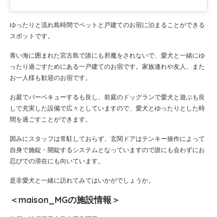
ゆったりと流れ島時間でペットと戸建てのお宿に泊まることができる
スポットです。
青い海に囲まれた宮古島で誰にも邪魔をされないで、愛犬と一緒にゆ
ったり過ごすためにある一戸建てのお宿です。家族連れや友人、また
お一人様も歓迎のお宿です。
お庭でバーベキューするも良し、前庭のドッグランで愛犬と遊ぶも良
しで充実した設備で広々としていますので、愛犬とゆったりとした時
間を過ごすことができます。
因みにスタッフは常駐しておらず、玄関ドアはテンキー操作によって
自身で施錠・開錠するシステムとなっていますので誰にも会わずにお
忍びでの滞在にも向いています。
是非愛犬と一緒に訪れてみてはいかがでしょうか。
＜maison_MGの施設情報＞