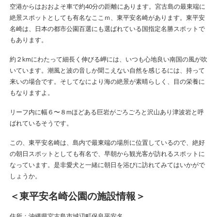
空港からはおおよそ車で約40分の距離にあります。宮古島の最東端に
絶景スポットとしても有名なここｍ、東平安名崎があります。東平安
名崎は、日本の都市公園百選にも選ばれている国指定名勝スポットで
もあります。
約２kmにわたって細長く伸びる岬には、いつも心地良い南国の風が吹
いています。潮風と波の音しか聞こえない自然を感じるには、持って
来いの場合です。そしてなにより海の絶景が素晴らしく、目の栄養に
もなりますよ。
リーフ内に幅６〜８mほどある巨岩がごろごろと沢山あり津波岩と呼
ばれているそうです。
この、東平安名崎は、島内で最東端の場所に位置しているので、絶好
の朝日スポットとしても有名で、早朝から観光客が訪れるスポットに
なっています。是非愛犬と一緒に朝日を浴びに訪れてみてはいかがで
しょうか。
＜東平安名崎公園の施設情報＞
住所：沖縄県宮古島市城辺町保良平安名