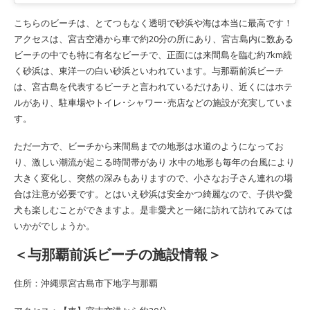
こちらのビーチは、とてつもなく透明で砂浜や海は本当に最高です！
アクセスは、宮古空港から車で約20分の所にあり、宮古島内に数ある
ビーチの中でも特に有名なビーチで、正面には来間島を臨む約7km続
く砂浜は、東洋一の白い砂浜といわれています。与那覇前浜ビーチ
は、宮古島を代表するビーチと言われているだけあり、近くにはホテ
ルがあり、駐車場やトイレ･シャワー･売店などの施設が充実していま
す。
ただ一方で、ビーチから来間島までの地形は水道のようになってお
り、激しい潮流が起こる時間帯があり 水中の地形も毎年の台風により
大きく変化し、突然の深みもありますので、小さなお子さん連れの場
合は注意が必要です。とはいえ砂浜は安全かつ綺麗なので、子供や愛
犬も楽しむことができますよ。是非愛犬と一緒に訪れて訪れてみては
いかがでしょうか。
＜与那覇前浜ビーチの施設情報＞
住所：沖縄県宮古島市下地字与那覇