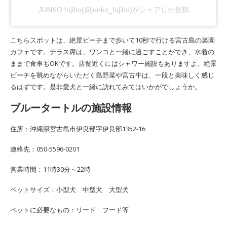
JUNKO fujibo(@junko_fujibo)がシェアした投稿
こちらスポットは、絶景ビーチまで歩いて10秒で行ける宮古島の楽園
カフェです。テラス席は、ワンコと一緒に過ごすことができ、水着の
ままで食事もOKです。店舗近くにはシャワー施設もありますよ。絶景
ビーチを眺めながらいただく島野菜や宮古牛は、一段と美味しく感じ
るはずです。是非愛犬と一緒に訪れてみてはいかがでしょうか。
ブルータートルの施設情報
住所：沖縄県宮古島市伊良部字伊良部1352-16
連絡先：050-5596-0201
営業時間：11時30分～22時
ペットサイズ：小型犬 中型犬 大型犬
ペットに必要なもの：リード フード等