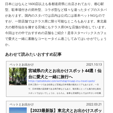
日本にはなんと1600店以上も各都道府県に出店されており、都心駅
型、駐車場付きの郊外型、コラボ型など様々な違ったタイプのスタバ
があります。国内のスタバでは店内は公式には基本ペットNGなので
すが、一部店舗ではテラス席に限り可能なところもあります。東北最
大の都市仙台を擁する宮城にもテラス席OKな店舗が存在しています。
今回はその中でおすすめの店舗をご紹介！是非スターバックスカフェ
で愛犬と一緒に素敵なコーヒータイム過ごしてみてはいかがでしょう
か。
あわせて読みたいおすすめ記事
ペットとお出かけ
2021.10.13
宮城県の犬とお出かけスポット44選！仙
台に愛犬と一緒に旅行へ
https://petodekake.com/withdog/miyagi-inu-travel-spots/
日本三景の一つである松島など宮城は日本有数の観光エリアもあります。一方
で、日本有数の温泉郷である鳴子峡などもあり、観光客にとっても魅力的な観光
スポットではないでしょうか。もちろん、食事も宮城県ならではの牛タンや牡蠣
など幅広い食事のラインナップもあ...
ペットとお出かけ
2022.03.21
【2023最新版】東北犬とお出かけスポッ