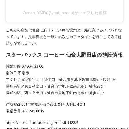
Ocean, YMD(@ymd_ocean)がシェアした投稿
こちらの店舗は仙台にありテラス席で愛犬と一緒に寛げるスタバとな
っています。是非愛犬と一緒に素敵なカフェタイムを過ごしてみては
いかがでしょうか。
スターバックス コーヒー 仙台大野田店の施設情報
営業時間 07:00～23:00
定休日 不定休
アクセス 富沢駅／北１番出口（仙台市営地下鉄南北線） 徒歩14分
長町南駅／東１番出口（仙台市営地下鉄南北線） 徒歩20分
長町南駅／西１番出口（仙台市営地下鉄南北線） 徒歩20分
住所 982-0014 宮城県 仙台市太白区 大野田4-2-1
電話番号 022-746-8835
https://store.starbucks.co.jp/detail-1122/?
utm_source=GMB&utm_medium=organic&utm_campaign=store&utm_c