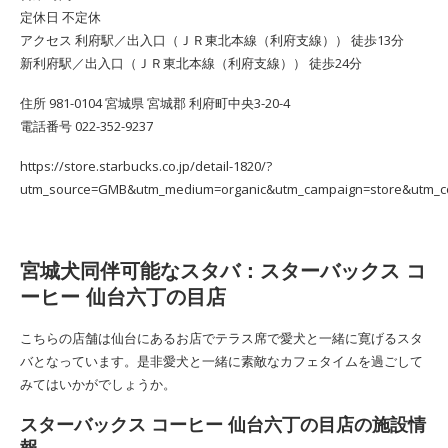
定休日 不定休
アクセス 利府駅／出入口（ＪＲ東北本線（利府支線）） 徒歩13分
新利府駅／出入口（ＪＲ東北本線（利府支線）） 徒歩24分
住所 981-0104 宮城県 宮城郡 利府町中央3-20-4
電話番号 022-352-9237
https://store.starbucks.co.jp/detail-1820/?
utm_source=GMB&utm_medium=organic&utm_campaign=store&utm_c
宮城犬同伴可能なスタバ：スターバックス コ
ーヒー 仙台六丁の目店
こちらの店舗は仙台にあるお店でテラス席で愛犬と一緒に寛げるスタ
バとなっています。是非愛犬と一緒に素敵なカフェタイムを過ごして
みてはいかがでしょうか。
スターバックス コーヒー 仙台六丁の目店の施設情
報