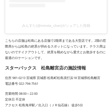
みんすた(@minsta_chan)がシェアした投稿
こちらの店舗は松島にある店舗で2階席まである大型店です。2階の窓
際席からは松島の絶景が拝めるスポットになっています。テラス席は
ないのでテイクアウトして、絶景を眺めながら愛犬とお散歩するのに
最適のロケーションです。
スターバックス 松島離宮店の施設情報
住所 981-0213 宮城県 宮城郡 松島町松島浪打浜18 宮城県松島離宮
電話番号 022-794-7561
営業時間 08:00～22:00
定休日 不定休
アクセス 松島海岸駅／出入口（ＪＲ仙石線） 徒歩5分