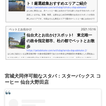
ト！厳選総集おすすめエリアご紹介
https://petodekake.com/withdog/tohoku-dog-odekake/
はじめに東北には、犬ペットと一緒にお出かけできる多くのおすすめスポットが
点在しいますね。宮城、秋田、山形をはじめ日本有数のお出かけスポットが目白
押しのエリアです。今回はそんな東北エリアで愛犬やペットと一緒にお出かけで
きるおすすめスポットを厳選して...
ペットとお出かけ
2021.10.16
仙台犬とお出かけスポット! 東北唯一
の政令指定都市、杜の都でペットとお散
歩
https://petodekake.com/withdog/senda-dog-odekake-2/
はじめに仙台といえば東北地方唯一の政令指定都市でありかの有名な伊達政宗の本拠地とした歴史あふ
れる杜の都として多くの観光客が訪れる東北地方きっての観光地でもあります。今回はそんな魅力いっ
ぱいの仙台でペットと一緒にお出かけできるおすすめスポットをご紹...
宮城犬同伴可能なスタバ：スターバックス コ
ーヒー 仙台大野田店