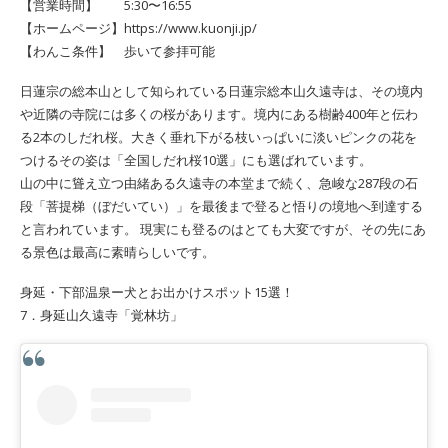
【営業時間】 5:30〜16:55
【ホームページ】https://www.kuonji.jp/
【わんこ条件】 歩いて参拝可能
日蓮宗の総本山として知られている日蓮宗総本山久遠寺は、その境内
や近隣の寺院には多くの桜があります。境内にある樹齢400年と伝わ
る2本のしだれ桜。大きく垂れ下がる枝いっぱいに淡いピンクの花を
つけるその姿は「全国しだれ桜10選」にも選ばれています。
山の中に聳え立つ由緒ある久遠寺の本堂まで続く、急峻な287段の石
段「菩提梯（ぼだいてい）」を最後まで登ると悟りの境地へ到達する
と言われています。 現実にも登るのはとても大変ですが、その先にあ
る景色は最高に素晴らしいです。
身延・下部温泉ー犬とお出かけスポット15選！
7．身延山久遠寺「覚林坊」