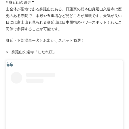
❝ 身延山久遠寺 ❞
山全体が聖地である身延山にある、日蓮宗の総本山身延山久遠寺は歴
史のある寺院で、本殿や五重塔など見どころが満載です。天気が良い
日には富士山も見られる身延山は日本屈指のパワースポット！わんこ
同伴で参拝することが可能です。
身延・下部温泉ー犬とお出かけスポット15選！
6．身延山久遠寺「しだれ桜」