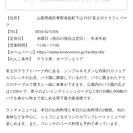
スヴニール(@souvenir2015)がシェアした投稿
【住所】 山梨県南巨摩郡身延町下山1597 富士川クラフトパー
ク
【TEL】 0556-62-5300
【定休日】 水曜日（祝日の場合は翌日）、年末年始
【営業時間】 11:00～17:00
【ホームページ】https://www.kirienomori.jp/facility/40/
【わんこ条件】 テラス席、オープンエリア
富士川クラフトパーク内にある、シンプル＆モダンな内装のカジュア
ルフレンチのお店。バラ園に隣接しているので、バラに囲まれたテラ
スのテーブルで愛犬と一緒に食事ができます。公園内のバラ園の広さ
は1,500㎡で、香りのよいイングリッシュローズなど約130種2,900株の
バラを春から秋まで楽しめる県下最大級規模です。
ランチメニューは、本日のお肉料理と本日のお魚料理の2種類。 旬の
食材などを中心に、シェフによるオリジナルワンプレートメニューが
楽しめます。また、フレンチのコース料理も予約で承っています。