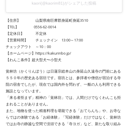
kaori(@kaorim81)がシェアした投稿
【住所】 山梨県南巨摩郡身延町身延3510
【TEL】 0556-62-0014
【定休日】 不定休
【営業時間】 チェックイン 13:00～17:00
チェックアウト ～10：00
【ホームページ】https://kakurinbo.jp/
【わんこ条件】超大型犬〜小型犬
覚林坊（かくりんぼう）は日蓮宗総本山の身延山久遠寺の門前にある
５５０年の歴史ある宿坊です。宿坊とは、参拝者や僧侶が宿泊する寺
院の宿舎でしたが、現在では国内外を問わず、一般の人も利用できる
施設となっています。
「来る者拒まず」精神の「覚林坊」では、人間だけでなくわんこも拒
まれることがありません。
また、地物を使った精進料理を堪能できる「おてらんち」や、お寺な
らではの体験である「お経体験」「写経体験」だけではなく、覚林坊
ではお寺の静謐な空間で没頭できる「寺ヨガ」など、新たな取り組み