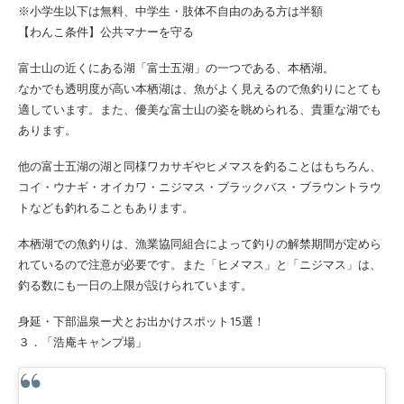
※小学生以下は無料、中学生・肢体不自由のある方は半額
【わんこ条件】公共マナーを守る
富士山の近くにある湖「富士五湖」の一つである、本栖湖。
なかでも透明度が高い本栖湖は、魚がよく見えるので魚釣りにとても
適しています。また、優美な富士山の姿を眺められる、貴重な湖でも
あります。
他の富士五湖の湖と同様ワカサギやヒメマスを釣ることはもちろん、
コイ・ウナギ・オイカワ・ニジマス・ブラックバス・ブラウントラウ
トなども釣れることもあります。
本栖湖での魚釣りは、漁業協同組合によって釣りの解禁期間が定めら
れているので注意が必要です。また「ヒメマス」と「ニジマス」は、
釣る数にも一日の上限が設けられています。
身延・下部温泉ー犬とお出かけスポット15選！
３．「浩庵キャンプ場」