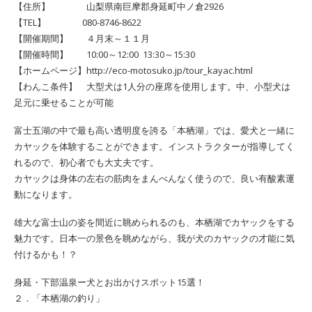
【住所】 山梨県南巨摩郡身延町中ノ倉2926
【TEL】 080-8746-8622
【開催期間】 ４月末～１１月
【開催時間】 10:00～12:00 13:30～15:30
【ホームページ】http://eco-motosuko.jp/tour_kayac.html
【わんこ条件】 大型犬は1人分の座席を使用します。中、小型犬は
足元に乗せることが可能
富士五湖の中で最も高い透明度を誇る「本栖湖」では、愛犬と一緒に
カヤックを体験することができます。インストラクターが指導してく
れるので、初心者でも大丈夫です。
カヤックは身体の左右の筋肉をまんべんなく使うので、良い有酸素運
動になります。
雄大な富士山の姿を間近に眺められるのも、本栖湖でカヤックをする
魅力です。日本一の景色を眺めながら、我が犬のカヤックの才能に気
付けるかも！？
身延・下部温泉ー犬とお出かけスポット15選！
２．「本栖湖の釣り」