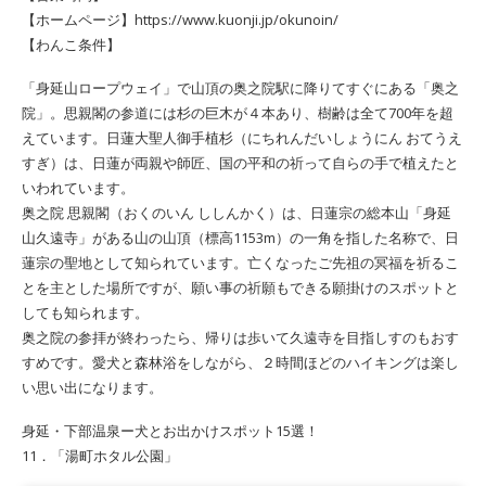
【ホームページ】https://www.kuonji.jp/okunoin/
【わんこ条件】
「身延山ロープウェイ」で山頂の奥之院駅に降りてすぐにある「奥之
院」。思親閣の参道には杉の巨木が４本あり、樹齢は全て700年を超
えています。日蓮大聖人御手植杉（にちれんだいしょうにん おてうえ
すぎ）は、日蓮が両親や師匠、国の平和の祈って自らの手で植えたと
いわれています。
奥之院 思親閣（おくのいん ししんかく）は、日蓮宗の総本山「身延
山久遠寺」がある山の山頂（標高1153m）の一角を指した名称で、日
蓮宗の聖地として知られています。亡くなったご先祖の冥福を祈るこ
とを主とした場所ですが、願い事の祈願もできる願掛けのスポットと
しても知られます。
奥之院の参拝が終わったら、帰りは歩いて久遠寺を目指しすのもおす
すめです。愛犬と森林浴をしながら、２時間ほどのハイキングは楽し
い思い出になります。
身延・下部温泉ー犬とお出かけスポット15選！
11．「湯町ホタル公園」