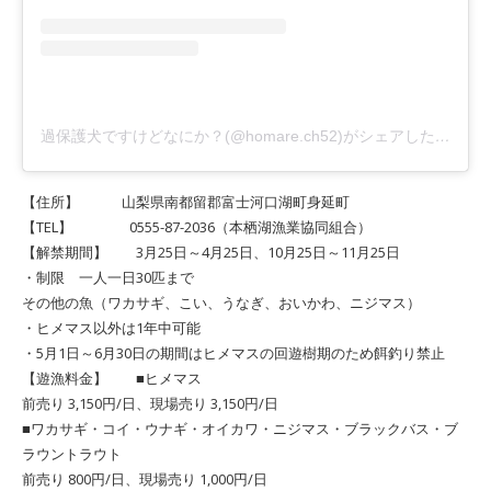
過保護犬ですけどなにか？(@homare.ch52)がシェアした投稿
【住所】 山梨県南都留郡富士河口湖町身延町
【TEL】 0555-87-2036（本栖湖漁業協同組合）
【解禁期間】 3月25日～4月25日、10月25日～11月25日
・制限 一人一日30匹まで
その他の魚（ワカサギ、こい、うなぎ、おいかわ、ニジマス）
・ヒメマス以外は1年中可能
・5月1日～6月30日の期間はヒメマスの回遊樹期のため餌釣り禁止
【遊漁料金】 ■ヒメマス
前売り 3,150円/日、現場売り 3,150円/日
■ワカサギ・コイ・ウナギ・オイカワ・ニジマス・ブラックバス・ブ
ラウントラウト
前売り 800円/日、現場売り 1,000円/日