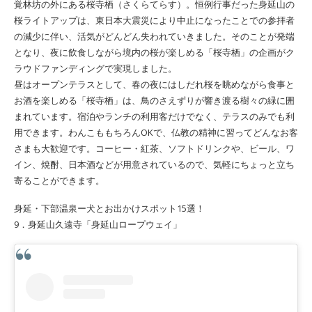
覚林坊の外にある桜寺栖（さくらてらす）。恒例行事だった身延山の
桜ライトアップは、東日本大震災により中止になったことでの参拝者
の減少に伴い、活気がどんどん失われていきました。そのことが発端
となり、夜に飲食しながら境内の桜が楽しめる「桜寺栖」の企画がク
ラウドファンディングで実現しました。
昼はオープンテラスとして、春の夜にはしだれ桜を眺めながら食事と
お酒を楽しめる「桜寺栖」は、鳥のさえずりが響き渡る樹々の緑に囲
まれています。宿泊やランチの利用客だけでなく、テラスのみでも利
用できます。わんこももちろんOKで、仏教の精神に習ってどんなお客
さまも大歓迎です。コーヒー・紅茶、ソフトドリンクや、ビール、ワ
イン、焼酎、日本酒などが用意されているので、気軽にちょっと立ち
寄ることができます。
身延・下部温泉ー犬とお出かけスポット15選！
9．身延山久遠寺「身延山ロープウェイ」