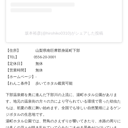
坂本裕彦(@hirohiko0310)がシェアした投稿
【住所】 山梨県南巨摩郡身延町下部
【TEL】 0556-20-3001
【定休日】 無休
【営業時間】 無休
【ホームページ】-
【わんこ条件】 歩いてホタル鑑賞可能
下部温泉郷を奥に進んだ下部川の上流に、湯町ホタル公園がありま
す。地元の温泉街の方々の力により守られている環境で育った幼虫た
ちは、初夏の夜に舞い始めます。全国でも珍しい自然繁殖によるゲン
ジボタルの生息地です。
湯町ホタル公園では、野鳥のさえずりが響いてきたり、水路の周りに
は多くの花々が咲き乱れていて心をなごませる景色がつづいていま