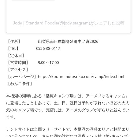
Jody | Standard Poodle(@jody.stagram)がシェアした投稿
【住所】 山梨県南巨摩郡身延町中ノ倉2926
【TEL】 0556-38-0117
【定休日】
【営業時間】 9:00～17:00
【アクセス】
【ホームページ】https://kouan-motosuko.com/camp/index.html
【わんこ条件】
本栖湖の湖畔にある「浩庵キャンプ場」は、アニメ『ゆるキャン△』
に登場したこともあって、土、日、祝日は予約が取れないほどの大人
気のキャンプ場です。売店には、アニメのグッズがずらりと並んでい
ます。
テントサイトは全面フリーサイトで、本栖湖の湖畔エリアと林間エリ
アに分かれていて、さらに湖の対岸には浩庵テント村（第2キャンプ