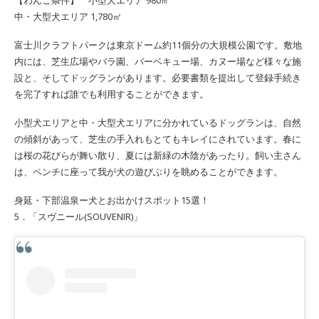
【わんこ条件】 小型犬エリア 980㎡
中・大型犬エリア 1,780㎡
富士川クラフトパークは東京ドーム約11個分の大規模公園です。敷地
内には、芝生広場やバラ園、バーベキュー場、カヌー場など様々な施
設と、そしてドッグランがあります。必要書類を提出して登録手続き
を完了すれば誰でも利用することができます。
小型犬エリアと中・大型犬エリアに分かれているドッグランは、自然
の傾斜があって、芝生の手入れもとてもキレイにされています。春に
は桜の花びらが舞い散り、夏には新緑の木陰があったり。飼い主さん
は、ペンチに座って我が犬の遊びぶりを眺めることができます。
身延・下部温泉ー犬とお出かけスポット15選！
5．「スヴニール(SOUVENIR)」