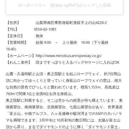
ボーダーコリー 波(@yi.ng5547)がシェアした投稿
【住所】 山梨県南巨摩郡身延町身延字上の山4226-2
【TEL】 0556-62-1081
【定休日】 無休
【営業時間】 始発 9:00 ～ 上り最終 16:00（下り最終
16:40）
【ホームページ】http://www.minobusanropeway.co.jp/
【わんこ条件】 頭まですっぽりと入るバッグやケージに入ればOK
山麓・久遠時駅と山頂・奥之院駅とを結ぶロープウェイ。 約7分間山
頂に向かってゆっくりと登っていく身延山ロープウェイの窓は、雄大
な自然の景色でびっしりと囲われています。標高1,153ｍ、高低差は
763mで関東1位と全国6位を誇る身延山。
奥之院駅に到着すると、そこは空からの絶景が待ち構えています。 東
側展望台、南側展望台、北側展望台、七面山展望台があり、 世界遺産
「富士山」や南アルプス、八ヶ岳連峰や駿河湾までの360°の大パノラ
マを満喫できます。3月中旬と10月初旬の数日間には、太陽が富士山
頂から昇り、まるでダイヤモンドのように輝く「ダイヤモンド富士」