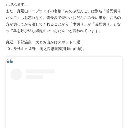
が現れます。
また、身延山ロープウェイの名物「みのぶだんご」は別名「苦死切り
だんご」もお忘れなく。備長炭で焼いたおだんごの長い串を、お店の
方が切ってから渡してくれることから「串切り」が「苦死切り」とな
って幸を呼び込む縁起のいいおだんごと言われています。
身延・下部温泉ー犬とお出かけスポット15選！
10．身延山久遠寺「奥之院思親閣(身延山山頂)」