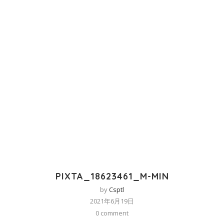
PIXTA_18623461_M-MIN
by
Csptl
2021年6月19日
0 comment