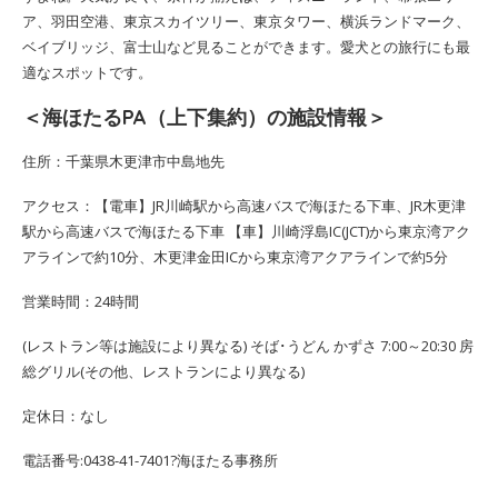
ア、羽田空港、東京スカイツリー、東京タワー、横浜ランドマーク、
ベイブリッジ、富士山など見ることができます。愛犬との旅行にも最
適なスポットです。
＜海ほたるPA（上下集約）の施設情報＞
住所：千葉県木更津市中島地先
アクセス：【電車】JR川崎駅から高速バスで海ほたる下車、JR木更津
駅から高速バスで海ほたる下車 【車】川崎浮島IC(JCT)から東京湾アク
アラインで約10分、木更津金田ICから東京湾アクアラインで約5分
営業時間：24時間
(レストラン等は施設により異なる) そば･うどん かずさ 7:00～20:30 房
総グリル(その他、レストランにより異なる)
定休日：なし
電話番号:0438-41-7401?海ほたる事務所