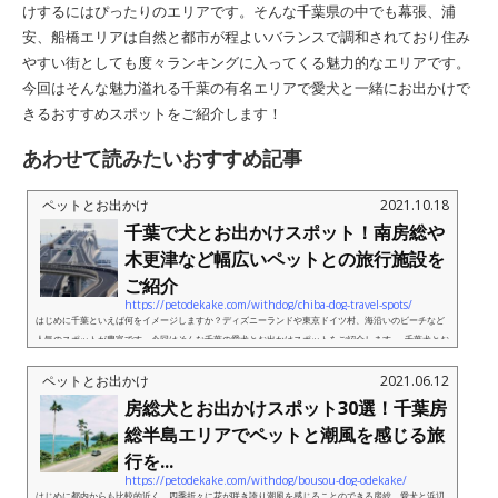
けするにはぴったりのエリアです。そんな千葉県の中でも幕張、浦
安、船橋エリアは自然と都市が程よいバランスで調和されており住み
やすい街としても度々ランキングに入ってくる魅力的なエリアです。
今回はそんな魅力溢れる千葉の有名エリアで愛犬と一緒にお出かけで
きるおすすめスポットをご紹介します！
あわせて読みたいおすすめ記事
ペットとお出かけ
2021.10.18
千葉で犬とお出かけスポット！南房総や
木更津など幅広いペットとの旅行施設を
ご紹介
https://petodekake.com/withdog/chiba-dog-travel-spots/
はじめに千葉といえば何をイメージしますか？ディズニーランドや東京ドイツ村、海沿いのビーチなど
人気のスポットが豊富です。今回はそんな千葉の愛犬とお出かけスポットをご紹介します。 千葉犬とお
出かけスポット1：矢指ケ浦海水浴場 View this po...
ペットとお出かけ
2021.06.12
房総犬とお出かけスポット30選！千葉房
総半島エリアでペットと潮風を感じる旅
行を...
https://petodekake.com/withdog/bousou-dog-odekake/
はじめに都内からも比較的近く、四季折々に花が咲き誇り潮風を感じることのできる房総。愛犬と浜辺