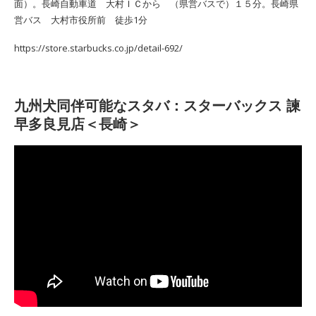
面）。長崎自動車道 大村ＩＣから （県営バスで）１５分。長崎県
営バス 大村市役所前 徒歩1分
https://store.starbucks.co.jp/detail-692/
九州犬同伴可能なスタバ：スターバックス 諫
早多良見店＜長崎＞