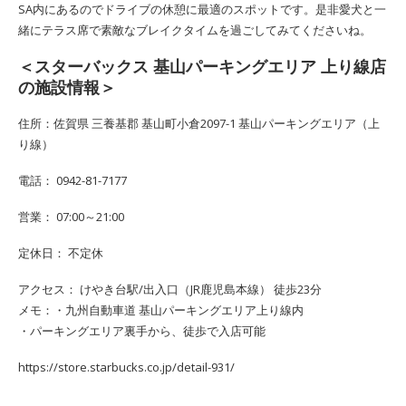
SA内にあるのでドライブの休憩に最適のスポットです。是非愛犬と一
緒にテラス席で素敵なブレイクタイムを過ごしてみてくださいね。
＜スターバックス 基山パーキングエリア 上り線店
の施設情報＞
住所：佐賀県 三養基郡 基山町小倉2097-1 基山パーキングエリア（上
り線）
電話： 0942-81-7177
営業： 07:00～21:00
定休日： 不定休
アクセス： けやき台駅/出入口（JR鹿児島本線） 徒歩23分
メモ：・九州自動車道 基山パーキングエリア上り線内
・パーキングエリア裏手から、徒歩で入店可能
https://store.starbucks.co.jp/detail-931/