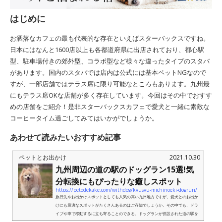
はじめに
お洒落なカフェの最も代表的な存在といえばスターバックスですね。
日本にはなんと1600店以上も各都道府県に出店されており、都心駅
型、駐車場付きの郊外型、コラボ型など様々な違ったタイプのスタバ
があります。国内のスタバでは店内は公式には基本ペットNGなので
すが、一部店舗ではテラス席に限り可能なところもあります。九州最
にもテラス席OKな店舗が多く存在しています。今回はその中でおすす
めの店舗をご紹介！是非スターバックスカフェで愛犬と一緒に素敵な
コーヒータイム過ごしてみてはいかがでしょうか。
あわせて読みたいおすすめ記事
ペットとお出かけ
2021.10.30
九州周辺の道の駅のドッグラン15選!気
分転換にもぴったりな癒しスポット
https://petodekake.com/withdog/kyusyu-michinoeki-dogrun/
旅行先やお出かけスポットとしても人気の高い九州地方ですが、愛犬とのお出か
けにも最適なスポットがたくさんあるのはご存知でしょうか。その中でも、ドラ
イブや車で移動するに立ち寄ることのできる、ドッグランが併設された道の駅を
今回はピックアップします。道の...