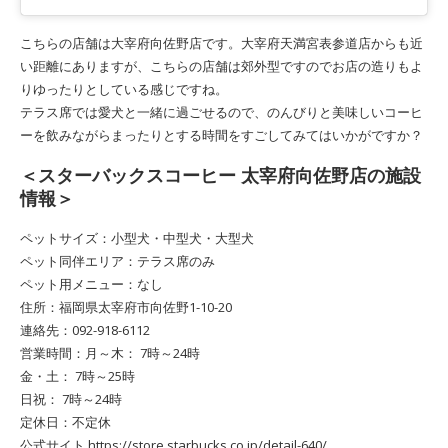
こちらの店舗は大宰府向佐野店です。大宰府天満宮表参道店からも近
い距離にありますが、こちらの店舗は郊外型ですのでお店の造りもよ
りゆったりとしている感じですね。
テラス席では愛犬と一緒に過ごせるので、のんびりと美味しいコーヒ
ーを飲みながらまったりとする時間をすごしてみてはいかがですか？
＜スターバックスコーヒー 太宰府向佐野店の施設
情報＞
ペットサイズ：小型犬・中型犬・大型犬
ペット同伴エリア：テラス席のみ
ペット用メニュー：なし
住所：福岡県太宰府市向佐野1-10-20
連絡先：092-918-6112
営業時間：月～木： 7時～24時
金・土： 7時～25時
日祝： 7時～24時
定休日：不定休
公式サイト https://store.starbucks.co.jp/detail-640/