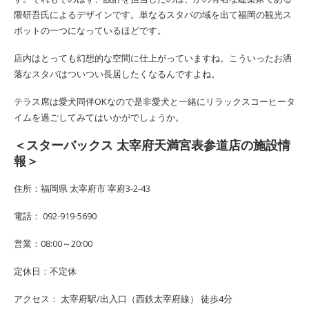
隈研吾氏によるデザインです。単なるスタバの域を出て福岡の観光ス
ポットの一つになっているほどです。
店内はとっても幻想的な空間に仕上がっていますね。こういったお洒
落なスタバはついつい長居したくなるんですよね。
テラス席は愛犬同伴OKなので是非愛犬と一緒にリラックスコーヒータ
イムを過ごしてみてはいかがでしょうか。
＜スターバックス 太宰府天満宮表参道店の施設情
報＞
住所：福岡県 太宰府市 宰府3-2-43
電話： 092-919-5690
営業：08:00～20:00
定休日：不定休
アクセス： 太宰府駅/出入口（西鉄太宰府線） 徒歩4分