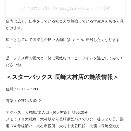
アフロのサブロー(@afro_326)がシェアした投稿
店内は広く、仕事をしている社会人や勉強している学生さんも多く見
かけます。
広々としていて気持ちの良い店舗にはついつい長居したくなります
ね。
是非テラス席で愛犬と一緒に素敵なコーヒータイムを過ごしてみてく
ださいね。
＜スターバックス 長崎大村店の施設情報＞
住所：08:00～23:00
電話： 0957-48-6212
アクセス：大村駅/出入口（JR大村線） 徒歩20分
メモ：ＪＲ大村線 大村駅から長崎県営バスで８分 徒歩２０分。国
道３４号線沿い 大村市役所・大村中央公民館 北側（長崎空港方