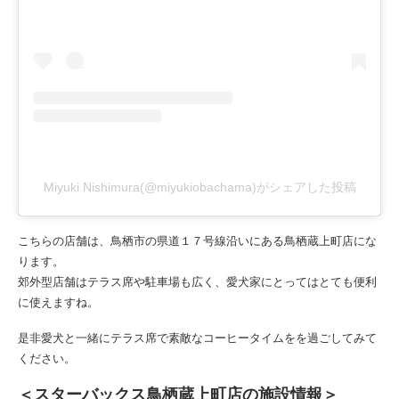
Miyuki Nishimura(@miyukiobachama)がシェアした投稿
こちらの店舗は、鳥栖市の県道１７号線沿いにある鳥栖蔵上町店にな
ります。
郊外型店舗はテラス席や駐車場も広く、愛犬家にとってはとても便利
に使えますね。
是非愛犬と一緒にテラス席で素敵なコーヒータイムをを過ごしてみて
ください。
＜スターバックス鳥栖蔵上町店の施設情報＞