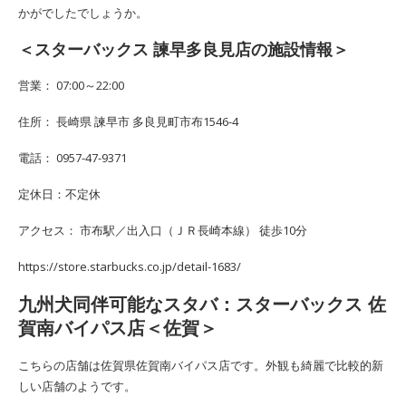
かがでしたでしょうか。
＜スターバックス 諫早多良見店の施設情報＞
営業： 07:00～22:00
住所： 長崎県 諫早市 多良見町市布1546-4
電話： 0957-47-9371
定休日：不定休
アクセス： 市布駅／出入口（ＪＲ長崎本線） 徒歩10分
https://store.starbucks.co.jp/detail-1683/
九州犬同伴可能なスタバ：スターバックス 佐
賀南バイパス店＜佐賀＞
こちらの店舗は佐賀県佐賀南バイパス店です。外観も綺麗で比較的新
しい店舗のようです。