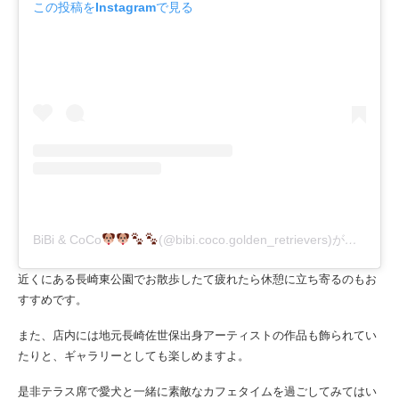
この投稿をInstagramで見る
BiBi & CoCo
(@bibi.coco.golden_retrievers)がシェアした投稿
近くにある長崎東公園でお散歩したて疲れたら休憩に立ち寄るのもお
すすめです。
また、店内には地元長崎佐世保出身アーティストの作品も飾られてい
たりと、ギャラリーとしても楽しめますよ。
是非テラス席で愛犬と一緒に素敵なカフェタイムを過ごしてみてはい