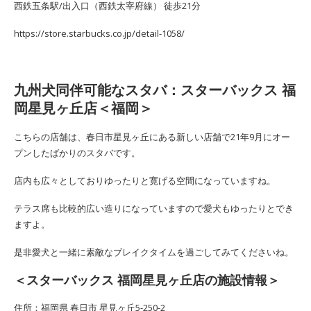
西鉄五条駅/出入口（西鉄太宰府線） 徒歩21分
https://store.starbucks.co.jp/detail-1058/
九州犬同伴可能なスタバ：スターバックス 福
岡星見ヶ丘店＜福岡＞
こちらの店舗は、春日市星見ヶ丘にある新しい店舗で21年9月にオー
プンしたばかりのスタバです。
店内も広々としておりゆったりと寛げる空間になっていますね。
テラス席も比較的広い造りになっていますので愛犬もゆったりとでき
ますよ。
是非愛犬と一緒に素敵なブレイクタイムを過ごしてみてくださいね。
＜スターバックス 福岡星見ヶ丘店の施設情報＞
住所：福岡県 春日市 星見ヶ丘5-250-2