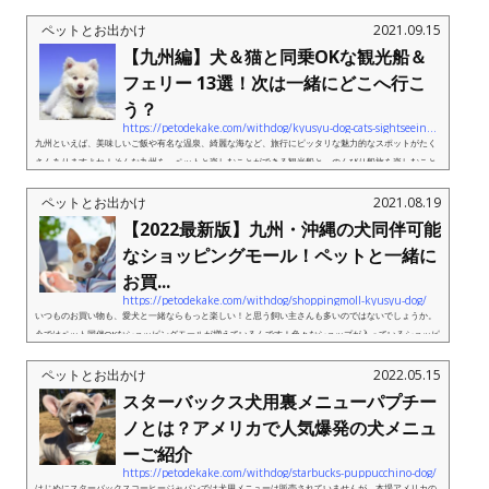
ペットとお出かけ
2021.09.15
【九州編】犬＆猫と同乗OKな観光船＆
フェリー 13選！次は一緒にどこへ行こ
う？
https://petodekake.com/withdog/kyusyu-dog-cats-sightseeing-boat-ferry/?preview_id=4679&preview_nonce=e954fc8b15&post_format=standard&_thumbnail_id=4666&preview=true
九州といえば、美味しいご飯や有名な温泉、綺麗な海など、旅行にピッタリな魅力的なスポットがたく
さんありますよね！そんな九州を、ペットと楽しむことができる観光船と、のんびり船旅を楽しむこと
のできる九州発着のフェリーをピックアップしてご紹介します。名所...
ペットとお出かけ
2021.08.19
【2022最新版】九州・沖縄の犬同伴可能
なショッピングモール！ペットと一緒に
お買...
https://petodekake.com/withdog/shoppingmoll-kyusyu-dog/
いつものお買い物も、愛犬と一緒ならもっと楽しい！と思う飼い主さんも多いのではないでしょうか。
今ではペット同伴OKなショッピングモールが増えているんです！色々なショップが入っているショッピ
ングモールなら愛犬と一日中お買い物を楽しめちゃいますね◎ペット同...
ペットとお出かけ
2022.05.15
スターバックス犬用裏メニューパプチー
ノとは？アメリカで人気爆発の犬メニュ
ーご紹介
https://petodekake.com/withdog/starbucks-puppucchino-dog/
はじめにスターバックスコーヒージャパンでは犬用メニューは販売されていませんが、本場アメリカの