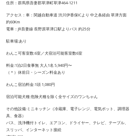
住所：群馬県吾妻郡草津町草津464-1211
アクセス：車：関越自動車道 渋川伊香保ICより 中之条経由 草津方面
約60Km
電車：JR吾妻線 長野原草津口駅よりバス 約25分
駐車場:あり
わんこ可客室数:6室／犬宿泊可能客室数6室
料金:1泊2日食事無 大人1名 5,940円〜
（＊）休前日・シーズン料金あり
わんこ宿泊料金:1頭 1,080円
宿泊可能犬種:危険犬種を除く全サイズのワンちゃん
その他設備:ミニキッチン（冷蔵庫、電子レンジ、電気ポット、調理器
具、食器）
バス、洗浄機付トイレ、エアコン、ドライヤー、テレビ、テーブル、
スリッパ、インターネット接続