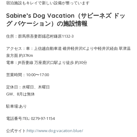
宿泊施設もキレイで新しい設備が整っています
Sabine’s Dog Vacation（サビーネズ ドッ
グ バケーション）の施設情報
住所：群馬県吾妻郡嬬恋村鎌原1132-3
アクセス：車：上信越自動車道 碓井軽井沢ICより中軽井沢経由 草津温
泉方面 約37Km
電車：JR吾妻線 万座鹿沢口駅より徒歩 約30分
営業時間：10:00〜17:00
定休日：水曜日、木曜日
GW、8月は無休
駐車場:あり
電話番号:TEL: 0279-97-1154
公式サイト:
http://www.dog-vacation.blue/