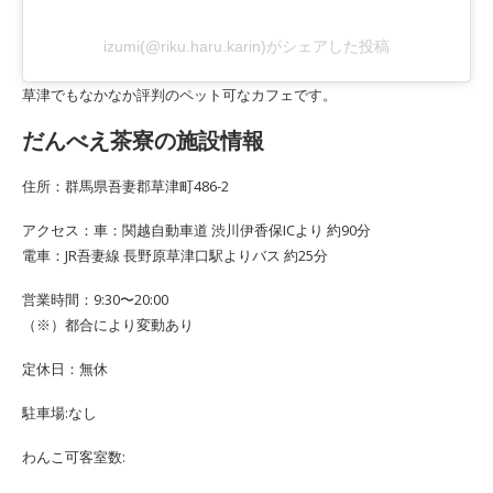
izumi(@riku.haru.karin)がシェアした投稿
草津でもなかなか評判のペット可なカフェです。
だんべえ茶寮の施設情報
住所：群馬県吾妻郡草津町486-2
アクセス：車：関越自動車道 渋川伊香保ICより 約90分
電車：JR吾妻線 長野原草津口駅よりバス 約25分
営業時間：9:30〜20:00
（※）都合により変動あり
定休日：無休
駐車場:なし
わんこ可客室数: