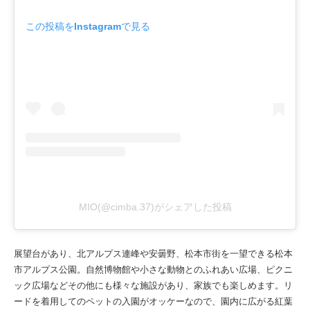
この投稿をInstagramで見る
MIO(@cimba.37)がシェアした投稿
展望台があり、北アルプス連峰や安曇野、松本市街を一望できる松本
市アルプス公園。自然博物館や小さな動物とのふれあい広場、ピクニ
ック広場などその他にも様々な施設があり、家族でも楽しめます。リ
ードを着用してのペットの入園がオッケーなので、園内に広がる紅葉