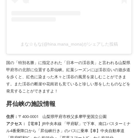
まな☆もな(@hina.mana_mona)がシェアした投稿
国の「特別名勝」に指定された「日本一の渓谷美」と言われる山梨県
甲府市の北部に位置する昇仙峡。紅葉シーズンには渓谷沿いの遊歩道
を歩くと、紅色に染まった木々と渓谷の風景を楽しむことができま
す。また渓谷の断崖や花崗岩も見ていると珍しい形をしたものなどを
発見することができますよ！
昇仙峡の施設情報
住所：
〒400-0001 山梨県甲府市秩父多摩甲斐国立公園
アクセス：
【電車】JR中央本線 「甲府駅」で下車、南口バスターミナ
ル4番乗降口から「昇仙峡行き」のバスに乗車【車】中央自動車道
「甲府昭和IC」から約35分・「双葉スマートIC」から約35分