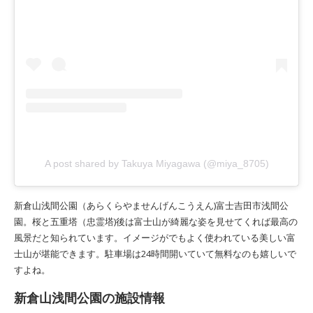
A post shared by Takuya Miyagawa (@miya_8705)
新倉山浅間公園（あらくらやませんげんこうえん)富士吉田市浅間公
園。桜と五重塔（忠霊塔)後は富士山が綺麗な姿を見せてくれば最高の
風景だと知られています。イメージがでもよく使われている美しい富
士山が堪能できます。駐車場は24時間開いていて無料なのも嬉しいで
すよね。
新倉山浅間公園の施設情報