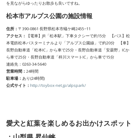
を見ながらゆったりお散歩も良いですね。
松本市アルプス公園の施設情報
住所：
〒390-0861 長野県松本市蟻ケ崎2455−11
アクセス：
【電車】JR「松本駅」下車タクシーで約15分 【バス】松
本電鉄松本バスターミナルより「アルプス公園線」で約20分 【車】
長野自動車道「松本IC」から車で25分・長野自動車道「安曇野」ICか
ら車で25分・長野自動車道「梓川スマートIC」から車で15分
連絡先：0263-34-5640
営業時間：
24時間
駐車場：
あり(24時間)
公式サイト：
http://toybox-net.jp/alpspark/
愛犬と紅葉を楽しめるお出かけスポット
：山梨県 昇仙峡