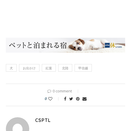
犬
お出かけ
紅葉
北陸
甲信越
0 comment
0
CSPTL