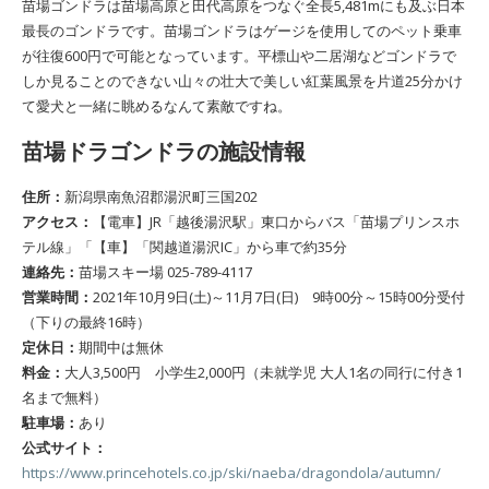
苗場ゴンドラは苗場高原と田代高原をつなぐ全長5,481mにも及ぶ日本
最長のゴンドラです。苗場ゴンドラはゲージを使用してのペット乗車
が往復600円で可能となっています。平標山や二居湖などゴンドラで
しか見ることのできない山々の壮大で美しい紅葉風景を片道25分かけ
て愛犬と一緒に眺めるなんて素敵ですね。
苗場ドラゴンドラの施設情報
住所：
新潟県南魚沼郡湯沢町三国202
アクセス：
【電車】JR「越後湯沢駅」東口からバス「苗場プリンスホ
テル線」「【車】「関越道湯沢IC」から車で約35分
連絡先：
苗場スキー場 025-789-4117
営業時間：
2021年10月9日(土)～11月7日(日) 9時00分～15時00分受付
（下りの最終16時）
定休日：
期間中は無休
料金：
大人3,500円 小学生2,000円（未就学児 大人1名の同行に付き1
名まで無料）
駐車場：
あり
公式サイト：
https://www.princehotels.co.jp/ski/naeba/dragondola/autumn/