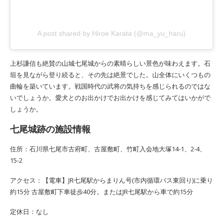
A post shared by Hiroe Karata (@ma_yu_haru)
上杉謙信も絶賛の山城七尾城からの素晴らしい景色が味わえます。石
垣を見ながら登り続ると、その先は絶景でした。山全体にいくつもの
曲輪を築いています。戦国時代の武将の気持ちを感じられるのではな
いでしょうか。愛犬とのお出かけでお出かけを感じてみてはいかがで
しょうか。
七尾城跡の施設情報
住所：石川県七尾市古府町、古屋敷町、竹町入会地大塚14-1、2-4、
15-2
アクセス：【電車】JR七尾駅からまりん号(市内循環バス東回り)に乗り
約15分 古屋敷町下車徒歩40分。またはJR七尾駅から車で約15分
定休日：なし