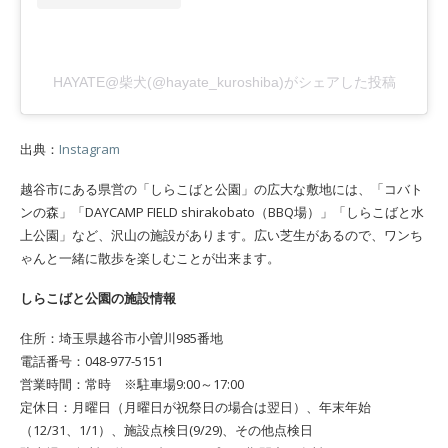
HAYATE@柴犬(@hayate_kuroshiba)がシェアした投稿
出典：
Instagram
越谷市にある県営の「しらこばと公園」の広大な敷地には、「コバト
ンの森」「DAYCAMP FIELD shirakobato（BBQ場）」「しらこばと水
上公園」など、沢山の施設があります。広い芝生があるので、ワンち
ゃんと一緒に散歩を楽しむことが出来ます。
しらこばと公園の施設情報
住所：埼玉県越谷市小曽川985番地
電話番号：048-977-5151
営業時間：常時 ※駐車場9:00～17:00
定休日：月曜日（月曜日が祝祭日の場合は翌日）、年末年始
（12/31、1/1）、施設点検日(9/29)、その他点検日