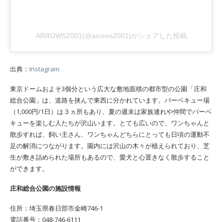
ARROWS2001(@arrows2001)がシェアした投稿
出典：
Instagram
東京ドームおよそ3個分という広大な敷地面積の都市型の公園「庄和
総合公園」は、道路を挟んで東西に分かれています。バーベキュー場
（1,000円/1日）は３ヵ所もあり、夏の週末は家族連れや仲間でバーベ
キューを楽しむ人たちが沢山います。とても広いので、ワンちゃんと
散歩すれば、飼い主さん、ワンちゃんどちらにとっても日頃の運動不
足の解消につながります。園内には沢山の木々が植えられており、芝
生が敷き詰められた場所もあるので、愛犬と心置きなく散歩すること
ができます。
庄和総合公園の施設情報
住所：埼玉県春日部市金崎746-1
電話番号：048-746-6111