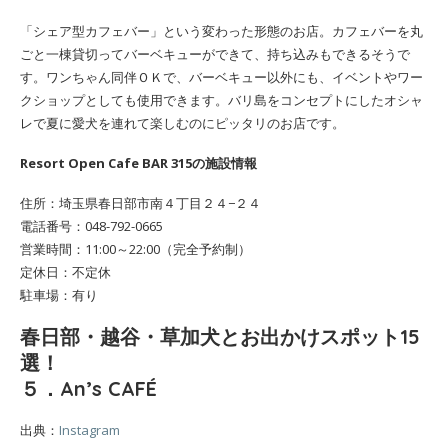
「シェア型カフェバー」という変わった形態のお店。カフェバーを丸
ごと一棟貸切ってバーベキューができて、持ち込みもできるそうで
す。ワンちゃん同伴ＯＫで、バーベキュー以外にも、イベントやワー
クショップとしても使用できます。バリ島をコンセプトにしたオシャ
レで夏に愛犬を連れて楽しむのにピッタリのお店です。
Resort Open Cafe BAR 315の施設情報
住所：埼玉県春日部市南４丁目２４−２４
電話番号：048-792-0665
営業時間：11:00～22:00（完全予約制）
定休日：不定休
駐車場：有り
春日部・越谷・草加犬とお出かけスポット15
選！
５．An’s CAFÉ
出典：
Instagram