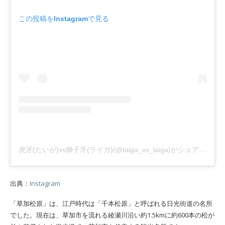
この投稿をInstagramで見る
虎牙(たいが)vs獅子牙(ライガ)(@taiga_vs_laiga)がシェアした投稿
出典：
Instagram
「草加松原」は、江戸時代は「千本松原」と呼ばれる日光街道の名所
でした。現在は、草加市を流れる綾瀬川沿い約1.5kmに約600本の松が