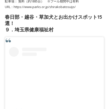
駐車場： 無料（約1885台） ※プール期間中は有料
URL：https://www.parks.or.jp/shirakobatosuijo/
春日部・越谷・草加犬とお出かけスポット15
選！
９．埼玉県健康福祉村