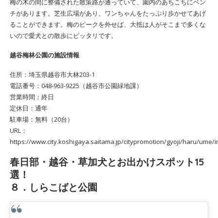
梅の木の間に整備された散策路が通っていて、園内のあちこちにベン
チがあります。芝生広場があり、ワンちゃんをたっぷり歩かせてあげ
ることができます。梅のピークを外せば、大抵は人がそこまで多くな
いので愛犬との散歩にピッタリです。
越谷梅林公園の施設情報
住所：埼玉県越谷市大林203-1
電話番号：048-963-9225（越谷市公園緑地課）
営業時間：終日
定休日：通年
駐車場：無料（20台）
URL：
https://www.city.koshigaya.saitama.jp/citypromotion/gyoji/haru/ume/i
春日部・越谷・草加犬とお出かけスポット15
選！
８．しらこばと公園