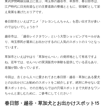
東武伊勢崎線沿線上に並ぶ、埼玉県の越谷市、草加市、春日部市は、
江戸時代に日光街道などの主要道路の整備とともに、宿場町として栄
え発展を遂げたエリアです。
春日部市といえばアニメ「クレヨンしんちゃん」を思い出す方が多い
のではないでしょうか？
越谷市は、「越谷レイクタウン」という大型ショッピングモールがあ
り、埼玉県民が週末にお出かけするのに人気のスポットの１つとなっ
ています。
草加市といえばやはり「草加せんべい」の発祥地として有名ですよ
ね。近年では、せんべいの実演販売や体験を提供している店もあり、
老舗が競い合っています。
今回は、古くから人々に愛されてきた春日部・越谷・草加にある愛犬
とのお出かけにお勧めのスポットをご紹介します。絶対に外せない定
番スポットから、その土地ならではの穴場スポットまで大好きなワン
ちゃんと楽しむために、ご参考にしてください！
春日部・越谷・草加犬とお出かけスポット15