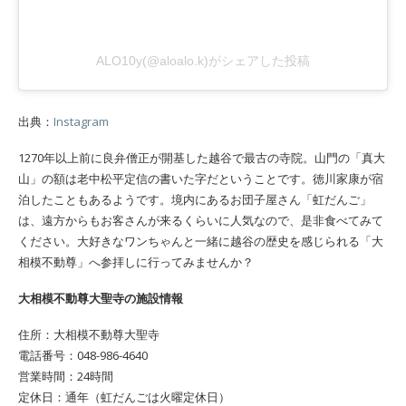
ALO10y(@aloalo.k)がシェアした投稿
出典：
Instagram
1270年以上前に良弁僧正が開基した越谷で最古の寺院。山門の「真大
山」の額は老中松平定信の書いた字だということです。徳川家康が宿
泊したこともあるようです。境内にあるお団子屋さん「虹だんご」
は、遠方からもお客さんが来るくらいに人気なので、是非食べてみて
ください。大好きなワンちゃんと一緒に越谷の歴史を感じられる「大
相模不動尊」へ参拝しに行ってみませんか？
大相模不動尊大聖寺の施設情報
住所：大相模不動尊大聖寺
電話番号：048-986-4640
営業時間：24時間
定休日：通年（虹だんごは火曜定休日）