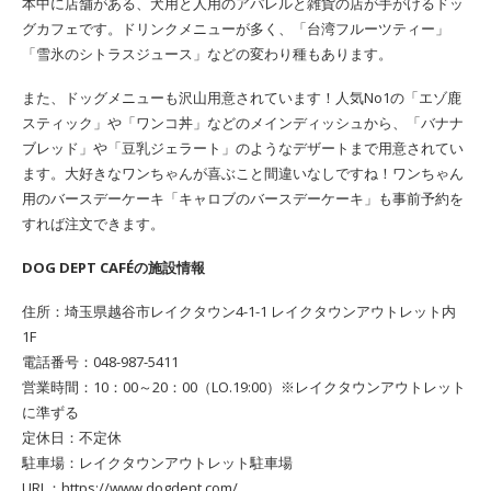
本中に店舗がある、犬用と人用のアパレルと雑貨の店が手がけるドッ
グカフェです。ドリンクメニューが多く、「台湾フルーツティー」
「雪氷のシトラスジュース」などの変わり種もあります。
また、ドッグメニューも沢山用意されています！人気No1の「エゾ鹿
スティック」や「ワンコ丼」などのメインディッシュから、「バナナ
ブレッド」や「豆乳ジェラート」のようなデザートまで用意されてい
ます。大好きなワンちゃんが喜ぶこと間違いなしですね！ワンちゃん
用のバースデーケーキ「キャロブのバースデーケーキ」も事前予約を
すれば注文できます。
DOG DEPT CAFÉの施設情報
住所：埼玉県越谷市レイクタウン4-1-1 レイクタウンアウトレット内
1F
電話番号：048-987-5411
営業時間：10：00～20：00（LO.19:00）※レイクタウンアウトレット
に準ずる
定休日：不定休
駐車場：レイクタウンアウトレット駐車場
URL：https://www.dogdept.com/