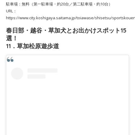
駐車場：無料（第一駐車場・約20台／第二駐車場・約10台）
URL：
https://www.city.koshigaya.saitama.jp/toiawase/shisetsu/sportskoue
春日部・越谷・草加犬とお出かけスポット15
選！
11．草加松原遊歩道