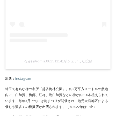
ろみ(@romis.06251114)がシェアした投稿
出典：
Instagram
埼玉で有名な梅の名所「越谷梅林公園」。約2万平方メートルの敷地
内に、白加賀、梅郷、紅梅、晩白加賀などの梅が約300本植えられて
います。毎年3月上旬には梅まつりが開催され、地元大袋地区による
催しや数多くの模擬店が出店されます。（※2022年は中止）