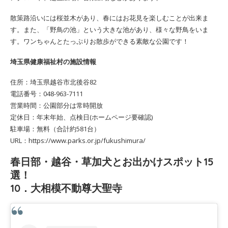
散策路沿いには桜並木があり、春にはお花見を楽しむことが出来ま
す。また、「野鳥の池」という大きな池があり、様々な野鳥をいま
す。ワンちゃんとたっぷりお散歩ができる素敵な公園です！
埼玉県健康福祉村の施設情報
住所：埼玉県越谷市北後谷82
電話番号：048-963-7111
営業時間：公園部分は常時開放
定休日：年末年始、点検日(ホームページ要確認)
駐車場：無料（合計約581台）
URL：https://www.parks.or.jp/fukushimura/
春日部・越谷・草加犬とお出かけスポット15
選！
10．大相模不動尊大聖寺