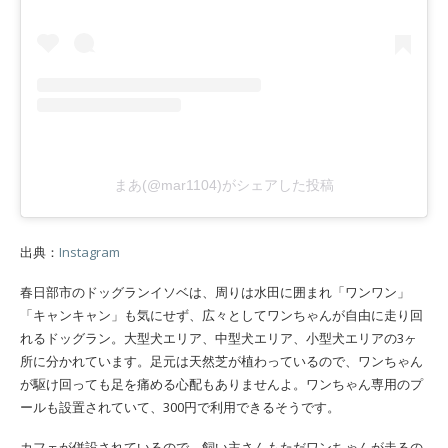
まあ(@mar1104)がシェアした投稿
出典：
Instagram
春日部市のドッグランイソベは、周りは水田に囲まれ「ワンワン」
「キャンキャン」も気にせず、広々としてワンちゃんが自由に走り回
れるドッグラン。大型犬エリア、中型犬エリア、小型犬エリアの3ヶ
所に分かれています。足元は天然芝が植わっているので、ワンちゃん
が駆け回っても足を痛める心配もありませんよ。ワンちゃん専用のプ
ールも設置されていて、300円で利用できるそうです。
カフェが併設されているので、飼い主さんもただワンちゃんが走るの