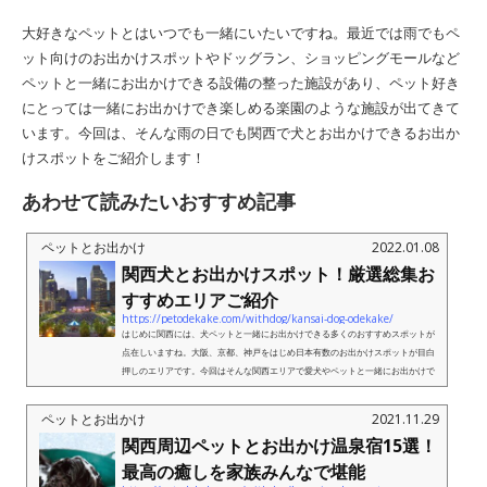
大好きなペットとはいつでも一緒にいたいですね。最近では雨でもペ
ット向けのお出かけスポットやドッグラン、ショッピングモールなど
ペットと一緒にお出かけできる設備の整った施設があり、ペット好き
にとっては一緒にお出かけでき楽しめる楽園のような施設が出てきて
います。今回は、そんな雨の日でも関西で犬とお出かけできるお出か
けスポットをご紹介します！
あわせて読みたいおすすめ記事
ペットとお出かけ
2022.01.08
関西犬とお出かけスポット！厳選総集お
すすめエリアご紹介
https://petodekake.com/withdog/kansai-dog-odekake/
はじめに関西には、犬ペットと一緒にお出かけできる多くのおすすめスポットが
点在しいますね。大阪、京都、神戸をはじめ日本有数のお出かけスポットが目白
押しのエリアです。今回はそんな関西エリアで愛犬やペットと一緒にお出かけで
きるおすすめスポットを厳選して...
ペットとお出かけ
2021.11.29
関西周辺ペットとお出かけ温泉宿15選！
最高の癒しを家族みんなで堪能