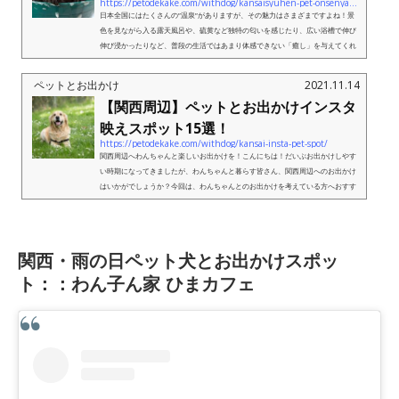
https://petodekake.com/withdog/kansaisyuhen-pet-onsenyado/
日本全国にはたくさんの”温泉”がありますが、その魅力はさまざまですよね！景
色を見ながら入る露天風呂や、硫黄など独特の匂いを感じたり、広い浴槽で伸び
伸び浸かったりなど、普段の生活ではあまり体感できない「癒し」を与えてくれ
ます。そんな癒しの場に、愛する...
ペットとお出かけ
2021.11.14
【関西周辺】ペットとお出かけインスタ
映えスポット15選！
https://petodekake.com/withdog/kansai-insta-pet-spot/
関西周辺へわんちゃんと楽しいお出かけを！こんにちは！だいぶお出かけしやす
い時期になってきましたが、わんちゃんと暮らす皆さん、関西周辺へのお出かけ
はいかがでしょうか？今回は、わんちゃんとのお出かけを考えている方へおすす
めのスポットを15か所ご紹介しま...
関西・雨の日ペット犬とお出かけスポッ
ト：：わん子ん家 ひまカフェ