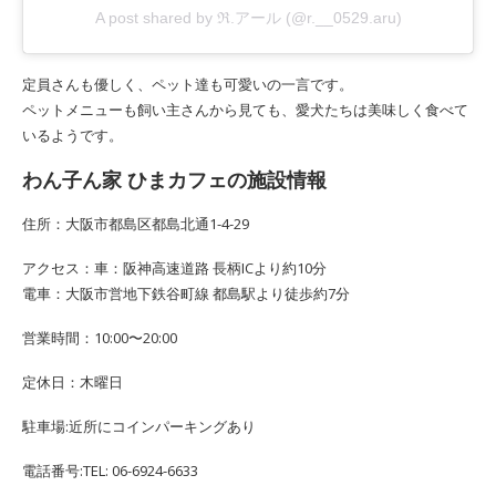
A post shared by ℜ.アール (@r.__0529.aru)
定員さんも優しく、ペット達も可愛いの一言です。
ペットメニューも飼い主さんから見ても、愛犬たちは美味しく食べて
いるようです。
わん子ん家 ひまカフェの施設情報
住所：大阪市都島区都島北通1-4-29
アクセス：車：阪神高速道路 長柄ICより約10分
電車：大阪市営地下鉄谷町線 都島駅より徒歩約7分
営業時間：10:00〜20:00
定休日：木曜日
駐車場:近所にコインパーキングあり
電話番号:TEL: 06-6924-6633