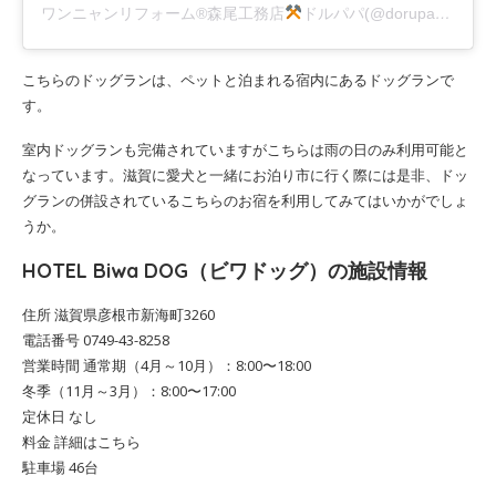
ワンニャンリフォーム®︎森尾工務店
ドルパパ(@dorupapa1112)がシェアした投稿
こちらのドッグランは、ペットと泊まれる宿内にあるドッグランで
す。
室内ドッグランも完備されていますがこちらは雨の日のみ利用可能と
なっています。滋賀に愛犬と一緒にお泊り市に行く際には是非、ドッ
グランの併設されているこちらのお宿を利用してみてはいかがでしょ
うか。
HOTEL Biwa DOG（ビワドッグ）の施設情報
住所 滋賀県彦根市新海町3260
電話番号 0749-43-8258
営業時間 通常期（4月～10月）：8:00〜18:00
冬季（11月～3月）：8:00〜17:00
定休日 なし
料金 詳細はこちら
駐車場 46台