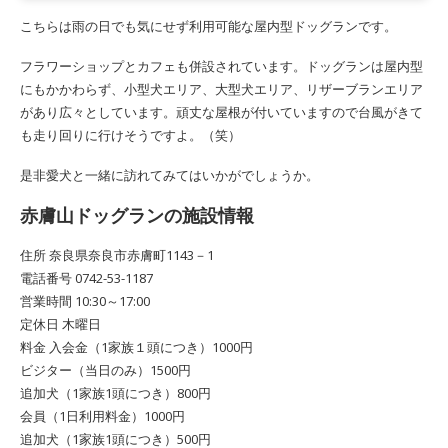
こちらは雨の日でも気にせず利用可能な屋内型ドッグランです。
フラワーショップとカフェも併設されています。ドッグランは屋内型
にもかかわらず、小型犬エリア、大型犬エリア、リザーブランエリア
があり広々としています。頑丈な屋根が付いていますので台風がきて
も走り回りに行けそうですよ。（笑）
是非愛犬と一緒に訪れてみてはいかがでしょうか。
赤膚山ドッグランの施設情報
住所 奈良県奈良市赤膚町1143－1
電話番号 0742-53-1187
営業時間 10:30～17:00
定休日 木曜日
料金 入会金（1家族１頭につき）1000円
ビジター（当日のみ）1500円
追加犬（1家族1頭につき）800円
会員（1日利用料金）1000円
追加犬（1家族1頭につき）500円