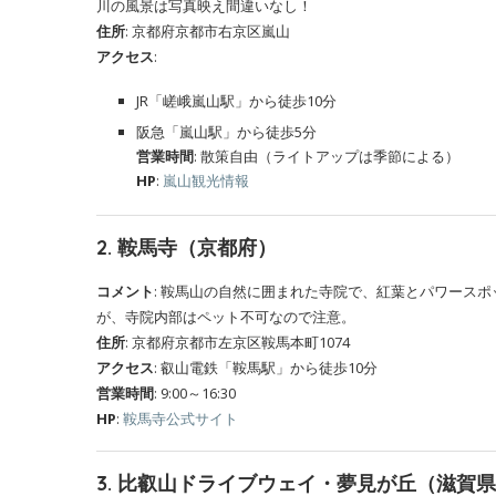
川の風景は写真映え間違いなし！
住所
: 京都府京都市右京区嵐山
アクセス
:
JR「嵯峨嵐山駅」から徒歩10分
阪急「嵐山駅」から徒歩5分
営業時間
: 散策自由（ライトアップは季節による）
HP
:
嵐山観光情報
2.
鞍馬寺（京都府）
コメント
: 鞍馬山の自然に囲まれた寺院で、紅葉とパワース
が、寺院内部はペット不可なので注意。
住所
: 京都府京都市左京区鞍馬本町1074
アクセス
: 叡山電鉄「鞍馬駅」から徒歩10分
営業時間
: 9:00～16:30
HP
:
鞍馬寺公式サイト
3.
比叡山ドライブウェイ・夢見が丘（滋賀県