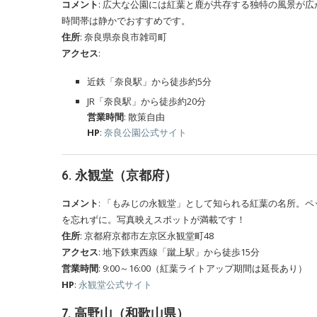
コメント
: 広大な公園には紅葉と鹿が共存する独特の風景が
時間帯は静かでおすすめです。
住所
: 奈良県奈良市雑司町
アクセス
:
近鉄「奈良駅」から徒歩約5分
JR「奈良駅」から徒歩約20分
営業時間
: 散策自由
HP
:
奈良公園公式サイト
6.
永観堂（京都府）
コメント
: 「もみじの永観堂」として知られる紅葉の名所。
を忘れずに。写真映えスポットが満載です！
住所
: 京都府京都市左京区永観堂町48
アクセス
: 地下鉄東西線「蹴上駅」から徒歩15分
営業時間
: 9:00～16:00（紅葉ライトアップ期間は延長あり）
HP
:
永観堂公式サイト
7.
高野山（和歌山県）