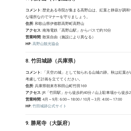
コメント
: 歴史ある寺院が集まる高野山は、紅葉と静寂が調
な場所なのでマナーを守りましょう。
住所
: 和歌山県伊都郡高野町高野山
アクセス
: 南海電鉄「高野山駅」からバスで約10分
営業時間
: 散策自由（施設により異なる）
HP
:
高野山観光協会
8.
竹田城跡（兵庫県）
コメント
: 「天空の城」として知られる山城の跡。秋は紅葉
考慮して計画を立ててください。
住所
: 兵庫県朝来市和田山町竹田169
アクセス
: JR「竹田駅」から徒歩約40分 / 山上駐車場から徒歩2
営業時間
: 4月～9月: 6:00～18:00 / 10月～3月: 4:00～17:00
HP
:
竹田城跡公式サイト
9.
勝尾寺（大阪府）