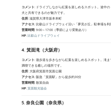
コメント
: ドライブしながら紅葉を楽しめるスポット。途中
犬と共有できるのが魅力です。
住所
: 滋賀県大津市坂本本町
アクセス
: 比叡山ドライブウェイ沿い「夢見が丘」駐車場を利
営業時間
: 9:00～17:00（季節により変動あり）
HP
:
比叡山ドライブウェイ
4.
箕面滝（大阪府）
コメント
: 遊歩道を歩きながら紅葉を楽しめるスポット。滝
満喫できる癒しの場所です。
住所
: 大阪府箕面市箕面公園
アクセス
: 阪急「箕面駅」から徒歩約30分
営業時間
: 散策自由
HP
:
箕面観光協会
5.
奈良公園（奈良県）