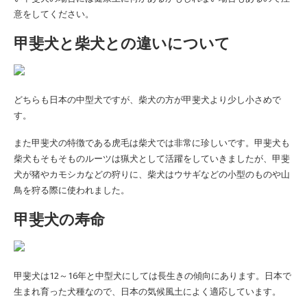
意をしてください。
甲斐犬と柴犬との違いについて
どちらも日本の中型犬ですが、柴犬の方が甲斐犬より少し小さめで
す。
また甲斐犬の特徴である虎毛は柴犬では非常に珍しいです。甲斐犬も
柴犬もそもそものルーツは猟犬として活躍をしていきましたが、甲斐
犬が猪やカモシカなどの狩りに、柴犬はウサギなどの小型のものや山
鳥を狩る際に使われました。
甲斐犬の寿命
甲斐犬は12～16年と中型犬にしては長生きの傾向にあります。日本で
生まれ育った犬種なので、日本の気候風土によく適応しています。