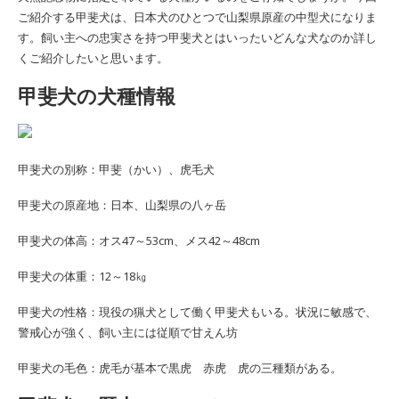
ご紹介する甲斐犬は、日本犬のひとつで山梨県原産の中型犬になりま
す。飼い主への忠実さを持つ甲斐犬とはいったいどんな犬なのか詳し
くご紹介したいと思います。
甲斐犬の犬種情報
甲斐犬の別称：甲斐（かい）、虎毛犬
甲斐犬の原産地：日本、山梨県の八ヶ岳
甲斐犬の体高：オス47～53cm、メス42～48cm
甲斐犬の体重：12～18㎏
甲斐犬の性格：現役の猟犬として働く甲斐犬もいる。状況に敏感で、
警戒心が強く、飼い主には従順で甘えん坊
甲斐犬の毛色：虎毛が基本で黒虎 赤虎 虎の三種類がある。