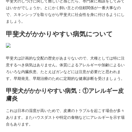
甲斐犬の
しつけに関して難しいと感じたら、専門家に相談をしてみて
はいかがでしょうか。とにかく飼い主との信頼関係が一番大事なの
で、スキンシップを取りながら
甲斐犬に
社会性を身に付けるようにし
ましょう。
甲斐犬がかかりやすい病気について
甲斐犬は
計画的な交配の歴史があまりないので、犬種としては特に注
意するべき病気はありません。体質によるアレルギーや加齢によるい
ろいろな内臓疾患、たとえばガンなどには注意が必要だと思われま
す。早期発見、早期治療のために定期的な健康診断を受けましょう。
甲斐犬がかかりやすい病気：①アレルギー皮
膚炎
これは日本の湿度が高いためで、皮膚のトラブルを起こす場合が多々
あります。またハウスダストや特定の食物などにアレルギーを示す場
合もあります。