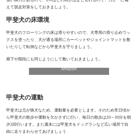
えて脱走対策をしておきましょう。
甲斐犬の
床環境
甲斐犬の
フローリングの床は滑りやすいので、犬専用の滑り止めワッ
クスを塗ったり、犬が通る場所にカーペットやジョイントマットを敷
いたりして転倒などから甲斐犬を守りましょう。
廊下や階段にも同じようにして敷いておきましょう。
Amazon
甲斐犬の
運動
甲斐犬は元が猟犬なため、運動量を必要とします。そのため常日頃か
ら
甲斐犬の
散歩や運動を欠かさずに行い、毎日の散歩は20～30分を朝
夕2回行います。また週末には
甲斐犬を
ドッグランなど広い場所で自
由に走りまわらせてあげましょう