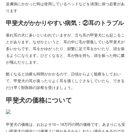
皮膚病にかかった時は使用しているベッドなどを清潔に保つ必要があ
ります
甲斐犬がかかりやすい病気：②耳のトラブル
垂れ耳の犬に多いといわれていますが、立ち耳の甲斐犬にも起こるこ
とがあります。なぜかというと、耳の中に毛が密集している甲斐犬が
多いからです。耳をかゆがったり、頻繁に足で耳をかいたり、頭を振
るようになります。ひどくなると、耳が熱を持ち、頭を振った時に膿
が飛んだりします。
酷くなると治療も時間がかかるので、日頃からよく観察をしておい
て、甲斐犬の耳が臭ったりよく耳を掻くしぐさをしていたら、できる
だけ早く獣医師の診察を受けましょう。
甲斐犬の価格について
甲斐犬の価格は、
おおよそ10～18万円の間の価格です。あまりにも安
い甲斐犬の場合には健康上に何かあるかもしれない場合もあるので注