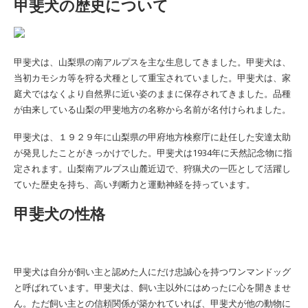
甲斐犬の歴史について
甲斐犬は、山梨県の南アルプスを主な生息してきました。甲斐犬は、
当初カモシカ等を狩る犬種として重宝されていました。甲斐犬は、家
庭犬ではなくより自然界に近い姿のままに保存されてきました。品種
が由来している山梨の甲斐地方の名称から名前が名付けられました。
甲斐犬は、１９２９年に山梨県の甲府地方検察庁に赴任した安達太助
が発見したことがきっかけでした。
甲斐犬は1934年に天然記念物に指
定されます。
山梨南アルプス山麓近辺で、狩猟犬の一匹として活躍し
ていた歴史を持ち、高い判断力と運動神経を持っています。
甲斐犬の
性格
甲斐犬は
自分が飼い主と認めた人にだけ忠誠心を持つワンマンドッグ
と呼ばれています。
甲斐犬は、
飼い主以外にはめったに心を開きませ
ん。ただ飼い主との信頼関係が築かれていれば、
甲斐犬が
他の動物に