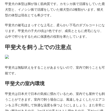
甲斐犬の体型は脚が強く筋肉質です。カモシカ猟で活躍をしていた鹿
犬型と、イノシシ猟で活躍をしていた猪犬型の2種類がいます。猪犬
型の体型は現在とても希少です。
甲斐犬の
被毛はまっすぐな上毛と、柔らかい下毛のダブルコートにな
ります。
甲斐犬の
子犬の頃は1色ですが、成長とともに虎毛になり、
山中で狩りをするために保護色の役割を果たしています。
甲斐犬を飼う上での注意点
甲斐犬は
無駄吠えをすることがあまりないので、室内で飼うことも可
能です。
甲斐犬の
室内環境
甲斐犬は
日本犬で日本の気候に慣れているため、室内でも屋外でも飼
うことができます。室内で飼う場合には、風遠しをよくしたりエアコ
ンを上手に利用して快適な温度を保つようにしましょう。また非常に
強い脚力があるので、2ｍほどの高さはよじ登れるので、万が一に備