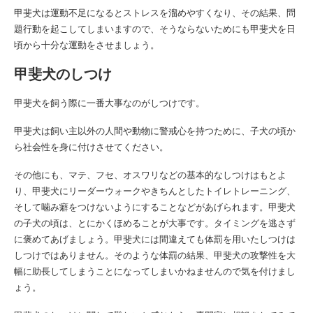
甲斐犬は
運動不足になるとストレスを溜めやすくなり、その結果、問
題行動を起こしてしまいますので、そうならないためにも
甲斐犬を
日
頃から十分な運動をさせましょう。
甲斐犬の
しつけ
甲斐犬を飼う際に一番大事なのがしつけです。
甲斐犬は飼い主以外の人間や動物に警戒心を持つために、子犬の頃か
ら社会性を身に付けさせてください。
その他にも、マテ、フセ、オスワリなどの基本的なしつけはもとよ
り、
甲斐犬に
リーダーウォークやきちんとしたトイレトレーニング、
そして噛み癖をつけないようにすることなどがあげられます。
甲斐犬
の
子犬の頃は、とにかくほめることが大事です。タイミングを逃さず
に褒めてあげましょう。
甲斐犬には
間違えても体罰を用いたしつけは
しつけではありません。そのような体罰の結果、甲斐犬の攻撃性を大
幅に助長してしまうことになってしまいかねませんので気を付けまし
ょう。