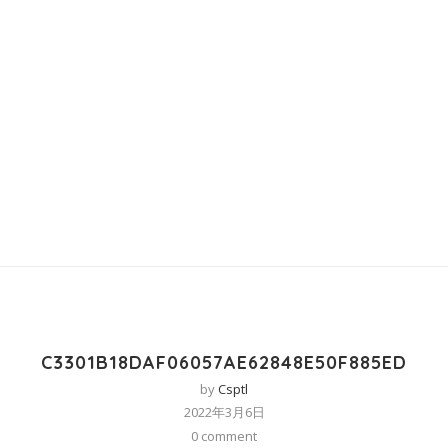
C3301B18DAF06057AE62848E50F885ED
by
Csptl
2022年3月6日
0 comment