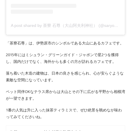
A post shared by 茶寮 石尊（大山阿夫利神社） (@saryo_sekison)
「茶寮石尊」は、伊勢原市のシンボルである大山にあるカフェです。
2015年にはミシュラン・グリーンガイド・ジャポンで星2つを獲得
し、国内だけでなく、海外からも多くの方が訪れるカフェです。
落ち着いた木造の建物は、日本の良さを感じられ、心が安らぐような
素敵な空間になっています。
ペット同伴OKなテラス席からは大山とその下に広がる平野から相模湾
が一望できます。
1番の人気は升に入った抹茶ティラミスで、ぜひ絶景を眺めなが味わ
ってみてくださいね。