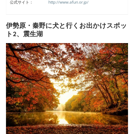
公式サイト：
http://www.afuri.or.jp/
伊勢原・秦野に犬と行くお出かけスポッ
ト2、震生湖