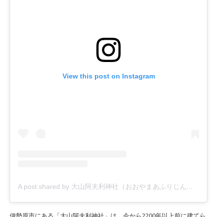
View this post on Instagram
A post shared by 大山阿夫利神社（おおやまあふりじんじゃ）【公式】 (@afurijinja)
伊勢原市にある「大山阿夫利神社」は、今から2200年以上前に建てら