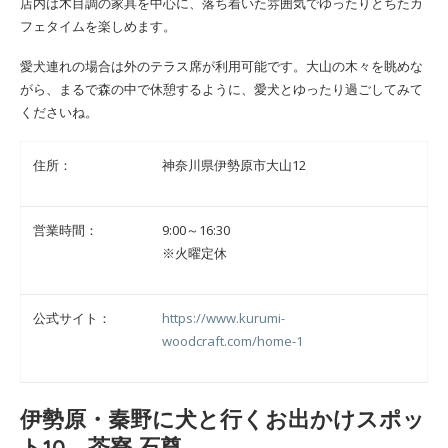
店内は木目調の家具を中心に、落ち着いた雰囲気でゆったりとちたカ
フェタイムを楽しめます。
愛犬連れの場合は外のテラス席が利用可能です。大山の木々を眺めな
がら、まるで森の中で休憩するように、愛犬とゆったり過ごしてみて
くださいね。
住所：
神奈川県伊勢原市大山12
営業時間：
9:00～16:30
※火曜定休
公式サイト：
https://www.kurumi-
woodcraft.com/home-1
伊勢原・秦野に犬と行くお出かけスポッ
ト10、茶寮 石尊