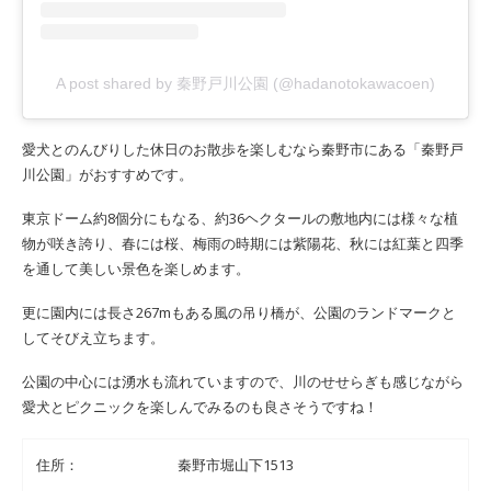
A post shared by 秦野戸川公園 (@hadanotokawacoen)
愛犬とのんびりした休日のお散歩を楽しむなら秦野市にある「秦野戸
川公園」がおすすめです。
東京ドーム約8個分にもなる、約36ヘクタールの敷地内には様々な植
物が咲き誇り、春には桜、梅雨の時期には紫陽花、秋には紅葉と四季
を通して美しい景色を楽しめます。
更に園内には長さ267mもある風の吊り橋が、公園のランドマークと
してそびえ立ちます。
公園の中心には湧水も流れていますので、川のせせらぎも感じながら
愛犬とピクニックを楽しんでみるのも良さそうですね！
住所：
秦野市堀山下1513