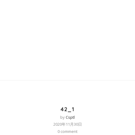
42_1
by
Csptl
2020年11月30日
0 comment