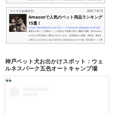
アンモニア臭も発生しま...
ペットとお出かけ
2021.10.13
Amazonで人気のペット用品ランキング
15選！
https://petodekake.com/犬グッズ/amazon-petgoods-ranking/
最新の人気ペット用品は？ここ2年ほどで急激に増えた通販の需要。楽天やAma
zonなど大手企業は一層力を入れています。生活用品から雑貨、消耗品、食品な
ど買えないものがないほどの品ぞろえを誇るAmazonで人気・売れ筋のペット用
品を調査してみました。果たして飼い主...
神戸ペット犬お出かけスポット：ウェ
ルネスパーク五色オートキャンプ場