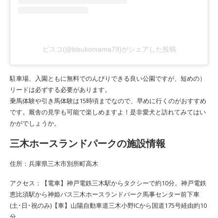
ビスコ(@bisukomama79)がシェアした投稿
駐車場、入園ともに無料でのんびりできる良い公園ですが、短めの）
リードは必ずする必要があります。
乗馬体験や引き馬体験は15時頃までなので、早めに行くのがおすすめ
です。厩舎の見学も可能で楽しめますよ！是非愛犬と訪れてみてはい
かがでしょうか。
三木ホースランドパークの施設情報
住所：兵庫県三木市別所町高木
アクセス：【電車】神戸電鉄三木駅からタクシーで約10分。神戸電鉄
恵比須駅から神姫バス三木ホースランドパーク馬事センター前下車
(土･日･祝のみ)【車】山陽自動車道三木小野ICから国道175号経由約10
分