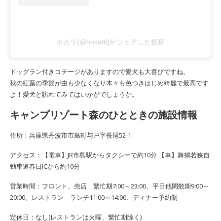
ホカリ(@hokatti)がシェアした投稿
ドッグラン付きコテージがありますので愛犬も大喜びですね。
秋の紅葉の季節が虫も少なくなり木々も色つきはじめ綺麗で最高です
よ！愛犬と訪れてみてはいかがでしょうか。
キャンプリゾート森のひとときの施設情報
住所：兵庫県丹波市市島町与戸字長尾52-1
アクセス：【電車】JR市島駅からタクシーで約10分 【車】舞鶴若狭自
動車道春日ICから約10分
営業時間：フロント、売店 繁忙期7:00～23:00、平日他閑散期9:00～
20:00。レストラン ランチ11:00～14:00、ディナー予約制
定休日：なし(レストランは火曜、繁忙期除く)