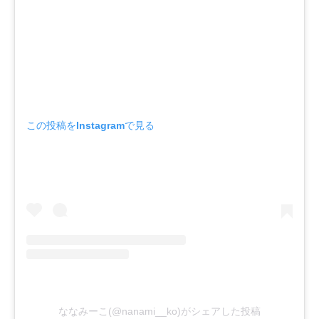
この投稿をInstagramで見る
ななみーこ(@nanami__ko)がシェアした投稿