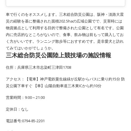
車で行くのをオススメします。三木総合防災公園は、阪神・淡路大震
災の経験を基に整備された面積202.5haの広域公園でで、災害時には
物資拠点として利用する目的で整備された公園として有名です。公園
内に売店的なところがないので、食事、飲み物は前もって購入してお
く方がいいです。ランニング散歩等におすすめです。是非愛犬と訪れ
てみてはいかがでしょうか。
三木総合防災公園陸上競技場の施設情報
住所：兵庫県三木市志染町三津田1708
アクセス：【電車】神戸電鉄粟生線緑が丘駅からバスに乗り約15分 防
災公園下車すぐ 【車】山陽自動車道三木東ICから約10分
営業時間：9:00～21:00
定休日：なし
電話番号:0794-85-2201