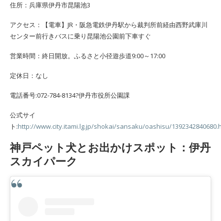
住所：兵庫県伊丹市昆陽池3
アクセス：【電車】JR・阪急電鉄伊丹駅から裁判所前経由西野武庫川
センター前行きバスに乗り昆陽池公園前下車すぐ
営業時間：終日開放。ふるさと小径遊歩道9:00～17:00
定休日：なし
電話番号:072-784-8134?伊丹市役所公園課
公式サイ
ト:
http://www.city.itami.lg.jp/shokai/sansaku/oashisu/1392342840680.
神戸ペット犬とお出かけスポット：伊丹
スカイパーク