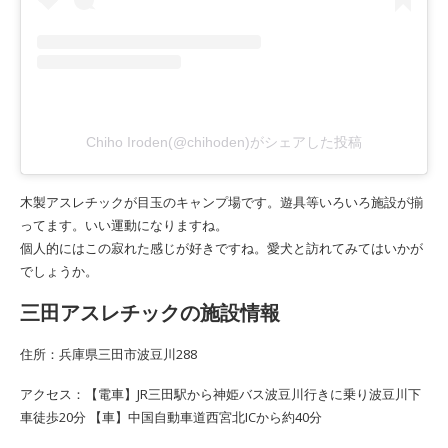
Chiho Iroden(@chihoden)がシェアした投稿
木製アスレチックが目玉のキャンプ場です。遊具等いろいろ施設が揃
ってます。いい運動になりますね。
個人的にはこの寂れた感じが好きですね。愛犬と訪れてみてはいかが
でしょうか。
三田アスレチックの施設情報
住所：兵庫県三田市波豆川288
アクセス：【電車】JR三田駅から神姫バス波豆川行きに乗り波豆川下
車徒歩20分 【車】中国自動車道西宮北ICから約40分