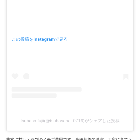
この投稿をInstagramで見る
tsubasa fujii(@tsubasaaa_0716)がシェアした投稿
非常に甘いと評判のイチゴ農園です。高設栽培で清潔、丁寧に育てら