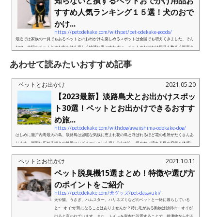
知らないと損するペットおでかけ用品お
すすめ人気ランキング１５選！犬のおで
かけ...
https://petodekake.com/withpet/pet-odekake-goods/
最近では家族の一員でもあるペットとのお出かけを楽しめるスポットは全国でも増えてきました。そん
な中、大切なペットとのお出かけを楽しく快適に過ごすために、ペットのお出かけ用品も数多く販売さ
れています。そこで今回は、日常の散歩から旅行などの遠出まで、お...
あわせて読みたいおすすめ記事
ペットとお出かけ
2021.05.20
【2023最新】淡路島犬とお出かけスポッ
ト30選！ペットとお出かけできるおすす
め旅...
https://petodekake.com/withdog/awajishima-odekake-dog/
はじめに瀬戸内海最大の島、淡路島は温暖な気候に恵まれ花の島と呼ばれるほど花の名所がたくさんあ
ります。周囲に広がる海との絶景コンビネーションを楽しみながら、緩やかに流れる島の空気を体感し
たくなるそんな島です。淡路牛やシラスなど島が誇る名物食材の料理...
ペットとお出かけ
2021.10.11
ペット脱臭機15選まとめ！特徴や選び方
のポイントをご紹介
https://petodekake.com/犬グッズ/pet-dassyuki/
犬や猫、うさぎ、ハムスター、ハリネズミなどのペットと一緒に暮らしている
と"ニオイ"が気になることはありませんか？特に毛がある動物は独特のニオイが
出ると言われています。また、トイレを室内に設置することで、排泄物から出る