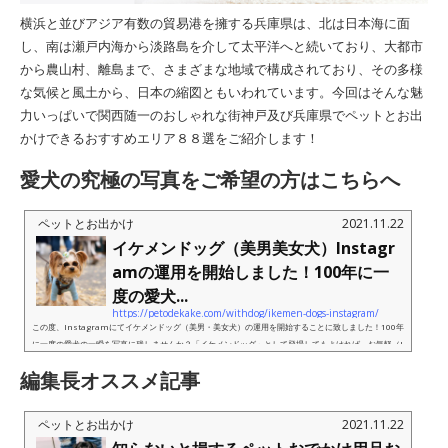
横浜と並びアジア有数の貿易港を擁する兵庫県は、北は日本海に面
し、南は瀬戸内海から淡路島を介して太平洋へと続いており、大都市
から農山村、離島まで、さまざまな地域で構成されており、その多様
な気候と風土から、日本の縮図ともいわれています。今回はそんな魅
力いっぱいで関西随一のおしゃれな街神戸及び兵庫県でペットとお出
かけできるおすすめエリア８８選をご紹介します！
愛犬の究極の写真をご希望の方はこちらへ
ペットとお出かけ
2021.11.22
イケメンドッグ（美男美女犬）Instagr
amの運用を開始しました！100年に一
度の愛犬...
https://petodekake.com/withdog/ikemen-dogs-instagram/
この度、Instagramにてイケメンドッグ（美男・美女犬）の運用を開始することに致しました！100年
に一度の愛犬の一瞬を写真に残しませんか？「イケメンドッグ」として登場してもよければ、お気軽（I
nstagramDMもしくはフォーム）からにお問い合わせください！またプロ...
編集長オススメ記事
ペットとお出かけ
2021.11.22