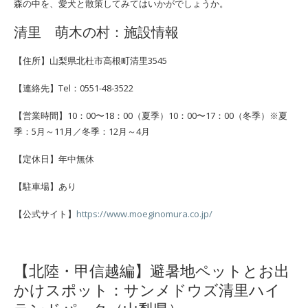
森の中を、愛犬と散策してみてはいかがでしょうか。
清里 萌木の村：施設情報
【住所】山梨県北杜市高根町清里3545
【連絡先】Tel：0551-48-3522
【営業時間】10：00〜18：00（夏季）10：00〜17：00（冬季）※夏
季：5月～11月／冬季：12月～4月
【定休日】年中無休
【駐車場】あり
【公式サイト】
https://www.moeginomura.co.jp/
【北陸・甲信越編】避暑地ペットとお出
かけスポット：サンメドウズ清里ハイ