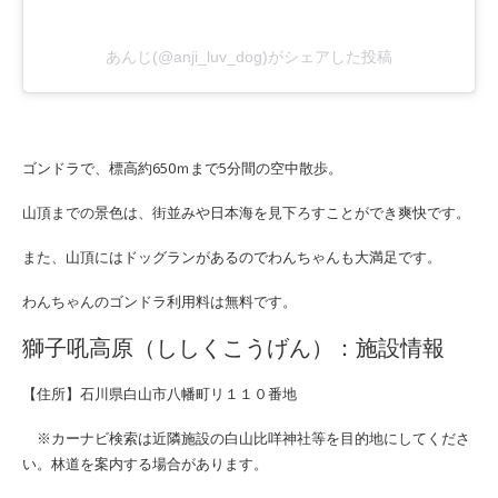
あんじ(@anji_luv_dog)がシェアした投稿
ゴンドラで、標高約650ｍまで5分間の空中散歩。
山頂までの景色は、街並みや日本海を見下ろすことができ爽快です。
また、山頂にはドッグランがあるのでわんちゃんも大満足です。
わんちゃんのゴンドラ利用料は無料です。
獅子吼高原（ししくこうげん）：施設情報
【住所】石川県白山市八幡町リ１１０番地
※カーナビ検索は近隣施設の白山比咩神社等を目的地にしてくださ
い。林道を案内する場合があります。