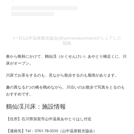
(一社)山中温泉観光協会(@yamanakaonsen)がシェアした
投稿
春から晩秋にかけて、鶴仙渓（かくせんけい）あやとり橋近くに、川
床がオープン。
川床でお茶をするのも、見ながら散歩するのも風情があります。
趣の異なる3つの橋を眺めながら、川沿いのお散歩で写真をとるのも
おすすめです。
鶴仙渓川床：施設情報
【住所】石川県加賀市山中温泉あやとりはし付近
【連絡先】Tel：0761-78-0330（山中温泉観光協会）