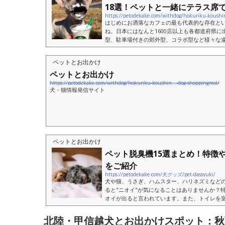
18選！ペットと一緒にテラス席で.
https://petodekake.com/withdog/hokuriku-koushin
はじめにお洒落なカフェの最も代表的な存在と
ね。日本にはなんと1600店以上も各都道府県
型、駐車場付きの郊外型、コラボ型など様々な
ます。国内のスタバでは店内は公式には基本ペット
ペットとお出かけ
ペットとお出かけ
https://petodekake.com/withdog/hokuriku-koushin…-dog-shoppingmol/
犬・猫情報発信サイト
ペットとお出かけ
ペット脱臭機15選まとめ！特徴
をご紹介
https://petodekake.com/犬グッズ/pet-dassyuki/
犬や猫、うさぎ、ハムスター、ハリネズミなど
ると"ニオイ"が気になることはありませんか？
オイが出ると言われています。また、トイレを
物から出るアンモニア臭も発生しま...
北陸・甲信越犬とお出かけスポット：秋