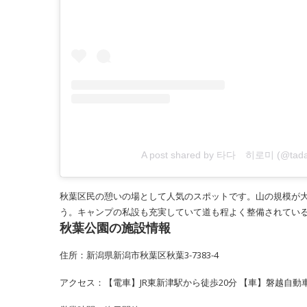
A post shared by 타다 히로미 (@tada_
秋葉区民の憩いの場として人気のスポットです。山の規模が
う。キャンプの私設も充実していて道も程よく整備されてい
秋葉公園の施設情報
住所：新潟県新潟市秋葉区秋葉3-7383-4
アクセス：【電車】JR東新津駅から徒歩20分 【車】磐越自動車