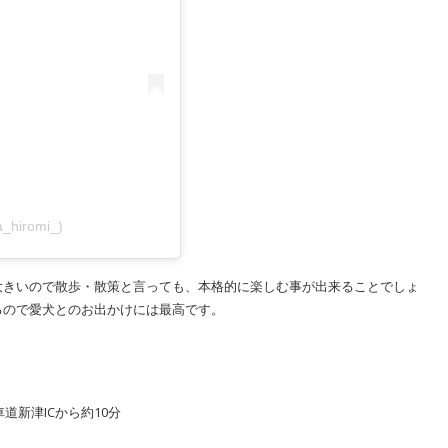
hiromi_)
大きいので散歩・散策と言っても、本格的に楽しむ事が出来ることでしょ
るので愛犬とのお出かけには最高です。
道新津ICから約10分