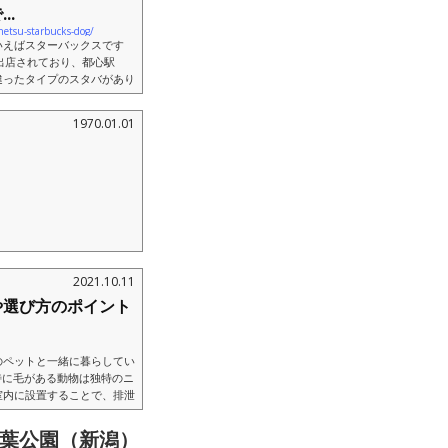
..
etsu-starbucks-dog/
いえばスターバックスです
に出店されており、都心駅
違ったタイプのスタバがあり
NG...
1970.01.01
2021.10.11
や選び方のポイント
のペットと一緒に暮らしてい
特に毛がある動物は独特のニ
室内に設置することで、排泄
葉公園（新潟）