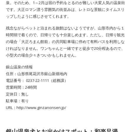
泉。そのため、1～2月は宿の予約をとるのが難しい大変人気の温泉街
です。大正ロマン漂う雰囲気の街並みは、レトロな景観にタイムスリ
ップしたように感じさせてくれます。
残念ながらペットと泊まれる旅館はないようですが、山形市内から１
時間弱で着くので、日帰りでも十分楽しめます。ただし、日帰り観光
の場合「大正ろまん館前」の共同駐車場に停めて有料バスを利用しな
ければなりません。ワンちゃんと一緒ですと徒歩で20分程あるので、
小型犬の場合少々きついかもしれません。
銀山温泉の情報
住所：山形県尾花沢市銀山新畑地内
電話番号： 0237-22-1111（総務課）
営業時間：24時間
定休日：無し
駐車場：有り
URL：http://www.ginzanonsen.jp/
銀山温泉犬とお出かけスポット：和楽足湯