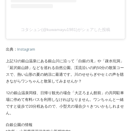
コタシュン(@kuwamayu1981)がシェアした投稿
出典：
Instagram
上記12の銀山温泉にある銀山川に沿って「白銀の滝」や「疎水坑洞」
「延沢銀山跡」などを巡れる自然公園。渓流沿いの約50分の散策コー
スで、熱い山形の夏の納涼に最適です。川のせせらぎやセミの声を聴
きながらワンちゃんと散策してみませんか？
12の銀山温泉同様、日帰り観光の場合「大正ろまん館前」の共同駐車
場に停めて有料バスを利用しなければなりません。ワンちゃんと一緒
ですと徒歩で20分程あるので、小型犬の場合少々きついかもしれませ
ん。
白銀公園の情報