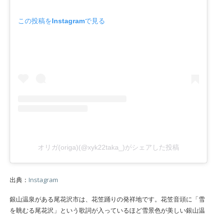
この投稿をInstagramで見る
オリガ(origa)(@xyk22taka_)がシェアした投稿
出典：
Instagram
銀山温泉がある尾花沢市は、花笠踊りの発祥地です。花笠音頭に「雪
を眺むる尾花沢」という歌詞が入っているほど雪景色が美しい銀山温