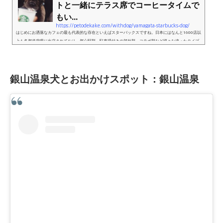
トと一緒にテラス席でコーヒータイムで
もい...
https://petodekake.com/withdog/yamagata-starbucks-dog/
はじめにお洒落なカフェの最も代表的な存在といえばスターバックスですね。日本にはなんと1600店以
上も各都道府県に出店されており、都心駅型、駐車場付きの郊外型、コラボ型など様々な違ったタイプ
のスタバがあります。国内のスタバでは店内は公式には基本ペットNG...
銀山温泉犬とお出かけスポット：
銀山温泉