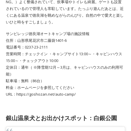
NG。）よく整備されていて、炊事場やトイレも綺麗。ゲートも設置
されているので管理人も常駐しています。たっぷり遊んだあとは、近
くにある温泉で徳良湖を眺めながらのんびり。自然の中で愛犬と楽し
いひと時をすごしましょう。
サンビレッジ徳良湖オートキャンプ場の施設情報
住所：山形県尾花沢市二藤袋1401-6
電話番号：0237-23-2111
営業時間：チェックイン ・キャンプサイト13:00～・キャビンハウス
15:00～・チェックアウト10:00
定休日：通年（ ※降雪期12月～3月は、キャビンハウスのみの利用可
能）
駐車場：無料（86台）
料金：ホームページを参照してください
URL：https://goshozan.net/auto-camp/
銀山温泉犬とお出かけスポット：
白銀公園