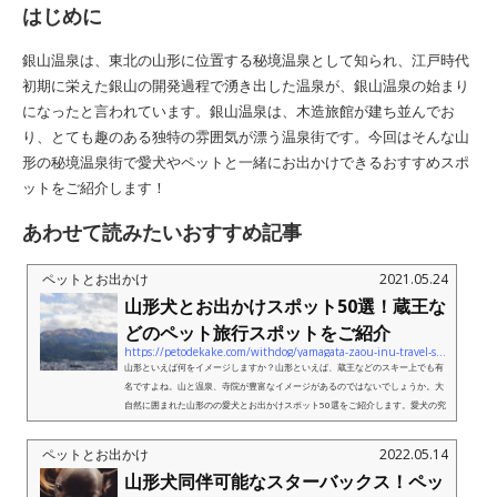
はじめに
銀山温泉は、東北の山形に位置する秘境温泉として知られ、江戸時代
初期に栄えた銀山の開発過程で湧き出した温泉が、銀山温泉の始まり
になったと言われています。銀山温泉は、木造旅館が建ち並んでお
り、とても趣のある独特の雰囲気が漂う温泉街です。今回はそんな山
形の秘境温泉街で愛犬やペットと一緒にお出かけできるおすすめスポ
ットをご紹介します！
あわせて読みたいおすすめ記事
ペットとお出かけ
2021.05.24
山形犬とお出かけスポット50選！蔵王な
どのペット旅行スポットをご紹介
https://petodekake.com/withdog/yamagata-zaou-inu-travel-spots2/
山形といえば何をイメージしますか？山形といえば、蔵王などのスキー上でも有
名ですよね。山と温泉、寺院が豊富なイメージがあるのではないでしょうか。大
自然に囲まれた山形のの愛犬とお出かけスポット50選をご紹介します。愛犬の究
極の写真をご希望の方はこちらへ...
ペットとお出かけ
2022.05.14
山形犬同伴可能なスターバックス！ペッ