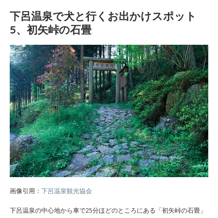
下呂温泉で犬と行くお出かけスポット
5、初矢峠の石畳
画像引用：
下呂温泉観光協会
下呂温泉の中心地から車で25分ほどのところにある「初矢峠の石畳」