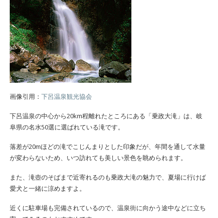
画像引用：
下呂温泉観光協会
下呂温泉の中心から20km程離れたところにある「乗政大滝」は、岐
阜県の名水50選に選ばれている滝です。
落差が20mほどの滝でこじんまりとした印象だが、年間を通して水量
が変わらないため、いつ訪れても美しい景色を眺められます。
また、滝壺のそばまで近寄れるのも乗政大滝の魅力で、夏場に行けば
愛犬と一緒に涼めますよ。
近くに駐車場も完備されているので、温泉街に向かう途中などに立ち