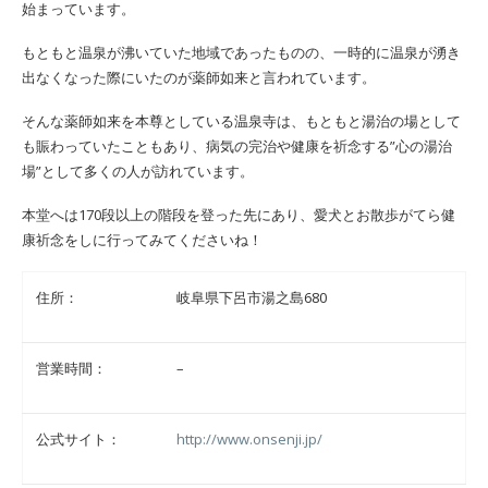
始まっています。
もともと温泉が沸いていた地域であったものの、一時的に温泉が湧き
出なくなった際にいたのが薬師如来と言われています。
そんな薬師如来を本尊としている温泉寺は、もともと湯治の場として
も賑わっていたこともあり、病気の完治や健康を祈念する”心の湯治
場”として多くの人が訪れています。
本堂へは170段以上の階段を登った先にあり、愛犬とお散歩がてら健
康祈念をしに行ってみてくださいね！
住所：
岐阜県下呂市湯之島680
営業時間：
–
公式サイト：
http://www.onsenji.jp/