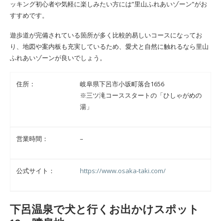
ッキング初心者や気軽に楽しみたい方には”里山ふれあいゾーン”がお
すすめです。
遊歩道が完備されている箇所が多く比較的易しいコースになってお
り、地図や案内板も充実しているため、愛犬と自然に触れるなら里山
ふれあいゾーンが良いでしょう。
住所：
岐阜県下呂市小坂町落合1656
※三ツ滝コーススタートの「ひしゃがめの
湯」
営業時間：
–
公式サイト：
https://www.osaka-taki.com/
下呂温泉で犬と行くお出かけスポット