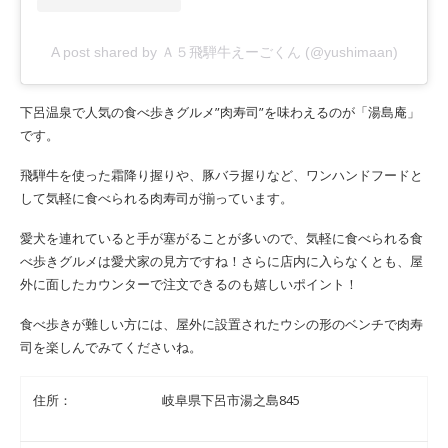
A post shared by Ａ５飛騨牛えーごくん (@yushimaan)
下呂温泉で人気の食べ歩きグルメ”肉寿司”を味わえるのが「湯島庵」
です。
飛騨牛を使った霜降り握りや、豚バラ握りなど、ワンハンドフードと
して気軽に食べられる肉寿司が揃っています。
愛犬を連れていると手が塞がることが多いので、気軽に食べられる食
べ歩きグルメは愛犬家の見方ですね！さらに店内に入らなくとも、屋
外に面したカウンターで注文できるのも嬉しいポイント！
食べ歩きが難しい方には、屋外に設置されたウシの形のベンチで肉寿
司を楽しんでみてくださいね。
住所：
岐阜県下呂市湯之島845