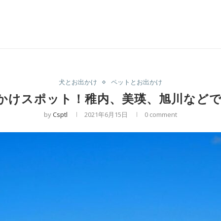
犬とお出かけ
ペットとお出かけ
出かけスポット！稚内、美瑛、旭川など
by
Csptl
2021年6月15日
0 comment