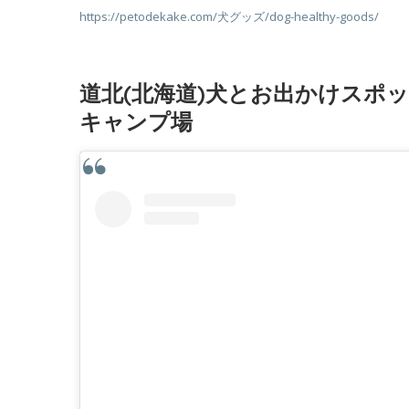
https://petodekake.com/犬グッズ/
dog-healthy-goods
/
‎
道北(北海道)犬とお出かけスポ
キャンプ場