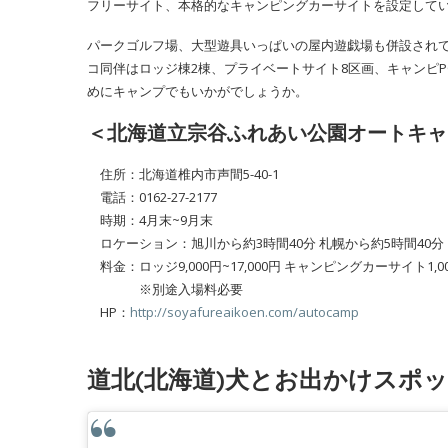
フリーサイト、本格的なキャンピングカーサイトを設定して
パークゴルフ場、大型遊具いっぱいの屋内遊戯場も併設され
コ同伴はロッジ棟2棟、プライベートサイト8区画、キャンピP
めにキャンプでもいかがでしょうか。
＜北海道立宗谷ふれあい公園オートキャ
住所：北海道椎内市声間5-40-1
電話：0162-27-2177
時期：4月末~9月末
ロケーション：旭川から約3時間40分 札幌から約5時間40分
料金：ロッジ9,000円~17,000円 キャンピングカーサイト1,000
※別途入場料必要
HP：
http://soyafureaikoen.com/autocamp
道北(北海道)犬とお出かけスポ