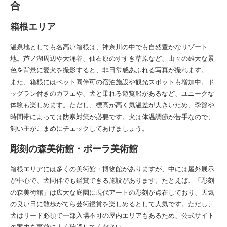
合
箱根エリア
温泉地としても名高い箱根は、神奈川の中でも自然豊かなリゾート
地。芦ノ湖周辺や大涌谷、仙石原のすすき草原など、山々の雄大な景
色を背景に愛犬を撮影すると、非日常感あふれる写真が撮れます。
また、箱根にはペット同伴可の宿泊施設や観光スポットも増加中。ド
ッグラン付きのカフェや、犬と乗れる遊覧船があるなど、ユニークな
体験も楽しめます。ただし、標高が高く気温差が大きいため、季節や
時間帯によっては防寒対策が必要です。犬は体温調節が苦手なので、
飼い主がこまめにチェックしてあげましょう。
彫刻の森美術館・ポーラ美術館
箱根エリアには多くの美術館・博物館がありますが、中には屋外展示
が中心で、犬同伴でも鑑賞できる施設があります。たとえば、「彫刻
の森美術館」は広大な庭園に現代アートの彫刻が点在しており、天気
の良い日に散歩がてら芸術鑑賞を楽しめるとして人気です。ただし、
犬はリード必須で一部入場不可の屋内エリアもあるため、公式サイト