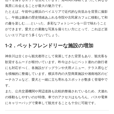
風景に出会えることが最大の魅力です。
たとえば、午前中は横浜のベイエリアで近代的な街並みを背景に撮影
し、午後は鎌倉の歴史情緒あふれる寺院や古民家カフェに移動して和
の趣を楽しむ……といった、多彩なフォトシーンを一日で味わうこと
ができます。愛犬との素敵な写真を撮りたい方にとって、これほど楽
しいエリアはそう多くないでしょう。
1-2．ペットフレンドリーな施設の増加
神奈川は古くから観光都市として発展してきた背景もあり、観光客を
歓迎するムードが根付いています。昨今はさらにペット連れの旅行者
にも対応すべく、各施設がドッグランや犬用メニュー、テラス席など
を積極的に整備しています。横浜市内の大型商業施設や湘南地区のビ
ーチカフェなど、愛犬と一緒に立ち寄れるスポットが数多く登場中で
す。
また、公共交通機関や周辺道路も比較的整備されているため、犬連れ
の移動もしやすいのが特徴。車でのアクセスはもちろん、バスや電車
にキャリーバッグで乗車して観光することも十分に可能です。