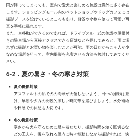
雨が降ってしまっても、室内で愛犬と楽しめる施設は意外に多く存在
します。ショッピングモール内のペットショップやドッグカフェには
撮影ブースを設けているところもあり、背景や小物を使って可愛い写
真を手軽に撮れます。
また、車移動ができるのであれば、ドライブスルー式の施設や屋根付
きの駐車場から直接アクセスできる店舗などを探してみると、雨に濡
れずに撮影とお買い物を楽しむことが可能。雨の日だからこそ人が少
なめな場所を狙って、室内撮影を充実させる方法も検討してみてくだ
さい。
6-2．夏の暑さ・冬の寒さ対策
夏の撮影対策
アスファルトの熱で犬の肉球が火傷しないよう、日中の撮影は避
け、早朝や夕方の比較的涼しい時間帯を選びましょう。水分補給
や日陰での休憩も大切です。
冬の撮影対策
寒さから犬を守るために服を着せたり、撮影時間を短く区切るな
どの工夫を。暖を取れる屋内に時々移動しながら撮影すれば、快