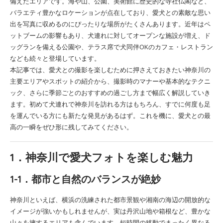
備えたエリアです。海や山、公園、美術館に歴史的な寺社仏閣など、
バラエティ豊かなロケーションが点在しており、愛犬との素敵な思い
出を写真に収めるのにぴったりな場所がたくさんあります。近年はペ
ットブームの影響もあり、犬連れに対してオープンな施設が増え、ド
ッグランを備える公園や、テラス席で犬同伴OKのカフェ・レストラン
なども続々と登場しています。
本記事では、愛犬との撮影を楽しむために押さえておきたい神奈川の
主要エリアやスポットの紹介から、撮影時のマナーや基本的なテクニ
ック、さらに季節ごとのおすすめの過ごし方まで幅広く解説していき
ます。初めて犬連れで神奈川を訪れる方はもちろん、すでに何度も足
を運んでいる方にも新たな発見があるはず。これを機に、愛犬との最
高の一瞬をぜひ形に残してみてください。
1．神奈川で愛犬フォトを楽しむ魅力
1-1．都市と自然のバランスが絶妙
神奈川といえば、横浜の洗練された都市景観や湘南の海辺の開放的な
イメージが強いかもしれませんが、実は丹沢山地や箱根など、豊かな
山々を擁するエリアも含んでいます。短時間の移動でまったく異なる