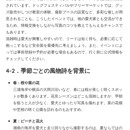
されています。ドッグフェスティバルやフリーマーケットでは、グッ
ズ販売やしつけ教室の体験、撮影ブースの設置など、多彩な催しが用
意されることも。こうしたイベントでは、他の愛犬家とも交流ができ
るため、情報交換をしながら写真のコツを教えてもらえるチャンスで
もあります。
混雑時は愛犬が興奮しやすいので、リードは短く持ち、必要に応じて
抱っこするなど安全面を最優先に考えましょう。また、イベントによ
っては事前登録や予約が必要な場合もあるので、行く前に公式情報を
チェックしてください。
4-2．季節ごとの風物詩を背景に
春：桜や菜の花
三浦海岸や横浜の大岡川沿いなど、春には桜が美しく咲くスポッ
トが数多くあります。花見シーズンはどこも混雑しますが、早朝
を狙うと人が少なく、愛犬とゆったり写真を撮れます。菜の花畑
や芝桜の咲く公園を訪れるのもおすすめ。
夏：ビーチと花火
湘南の海岸を愛犬と走り回りながら撮影するのは、夏ならではの