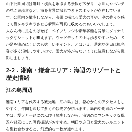
山下公園周辺は港町・横浜を象徴する景観が広がり、氷川丸やベンチ
の並ぶ遊歩道など、海を背景に撮影できるスポットが点在していま
す。公園内を散歩しながら、海風に揺れる愛犬の耳や、潮の香りを感
じて目をキラキラさせる瞬間を写真に収めるのもいいでしょう。
大さん橋に足をのばせば、ベイブリッジや豪華客船を背景にダイナミ
ックなショットが狙えます。ウッドデッキの上は歩きやすいため、犬
が足を痛めにくいのも嬉しいポイント。とはいえ、週末や休日は観光
客が多く混雑しやすいので、愛犬が怖がらないように注意しながら撮
影しましょう。
2-2．湘南・鎌倉エリア：海辺のリゾートと
歴史情緒
江の島周辺
湘南エリアを代表する観光地「江の島」は、都心からのアクセスもし
やすく、年間を通じて多くの観光客が訪れます。島内や周辺のビーチ
では、愛犬と一緒にのんびり散歩しながら、海辺のロマンチックな風
景を背景にした写真撮影がおすすめ。朝日や夕日と愛犬のシルエット
を重ね合わせると、幻想的な一枚が撮れます。