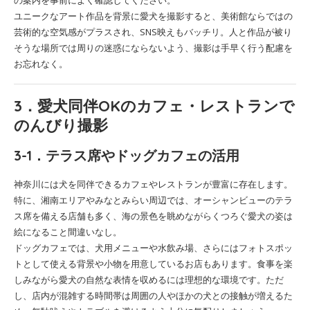
の案内を事前によく確認してください。
ユニークなアート作品を背景に愛犬を撮影すると、美術館ならではの
芸術的な空気感がプラスされ、SNS映えもバッチリ。人と作品が被り
そうな場所では周りの迷惑にならないよう、撮影は手早く行う配慮を
お忘れなく。
3．愛犬同伴OKのカフェ・レストランで
のんびり撮影
3-1．テラス席やドッグカフェの活用
神奈川には犬を同伴できるカフェやレストランが豊富に存在します。
特に、湘南エリアやみなとみらい周辺では、オーシャンビューのテラ
ス席を備える店舗も多く、海の景色を眺めながらくつろぐ愛犬の姿は
絵になること間違いなし。
ドッグカフェでは、犬用メニューや水飲み場、さらにはフォトスポッ
トとして使える背景や小物を用意しているお店もあります。食事を楽
しみながら愛犬の自然な表情を収めるには理想的な環境です。ただ
し、店内が混雑する時間帯は周囲の人やほかの犬との接触が増えるた