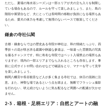
ただし、夏場の海水浴シーズンは一部エリアが犬の立ち入りを制限し
ている場合もあるので、ルールを守って楽しみましょう。また、島の
階段や展望台など、犬にとっては長時間の移動が負担になる場所もあ
るため、愛犬の体力を考慮して無理のないペースで散策してくださ
い。
鎌倉の寺社仏閣
古都・鎌倉ならではの歴史ある寺院や神社は、和の情緒たっぷり。四
季折々の花が咲き誇る庭園や静謐な参道は、一味違った雰囲気の写真
を撮るチャンスです。特に有名な寺院ではペット入場禁止の場所もあ
りますが、境内の一部エリアまでなら入れるところも存在します。事
前に公式サイトや問い合わせなどで確認をとり、マナーを守って見学
を楽しみましょう。
鶴岡八幡宮や長谷観音など人が多く集まる寺社では、休日の混雑に注
意。また、神聖な場であるという点を踏まえ、無断でフラッシュ撮影
を行わない、吠え続けないように気を配るなど周囲への配慮が欠かせ
ません。
2-3．箱根・足柄エリア：自然とアートの融