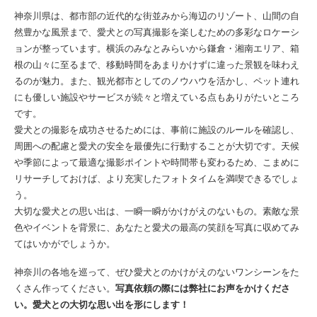
神奈川県は、都市部の近代的な街並みから海辺のリゾート、山間の自
然豊かな風景まで、愛犬との写真撮影を楽しむための多彩なロケーシ
ョンが整っています。横浜のみなとみらいから鎌倉・湘南エリア、箱
根の山々に至るまで、移動時間をあまりかけずに違った景観を味わえ
るのが魅力。また、観光都市としてのノウハウを活かし、ペット連れ
にも優しい施設やサービスが続々と増えている点もありがたいところ
です。
愛犬との撮影を成功させるためには、事前に施設のルールを確認し、
周囲への配慮と愛犬の安全を最優先に行動することが大切です。天候
や季節によって最適な撮影ポイントや時間帯も変わるため、こまめに
リサーチしておけば、より充実したフォトタイムを満喫できるでしょ
う。
大切な愛犬との思い出は、一瞬一瞬がかけがえのないもの。素敵な景
色やイベントを背景に、あなたと愛犬の最高の笑顔を写真に収めてみ
てはいかがでしょうか。
神奈川の各地を巡って、ぜひ愛犬とのかけがえのないワンシーンをた
くさん作ってください。
写真依頼の際には弊社にお声をかけくださ
い。愛犬との大切な思い出を形にします！