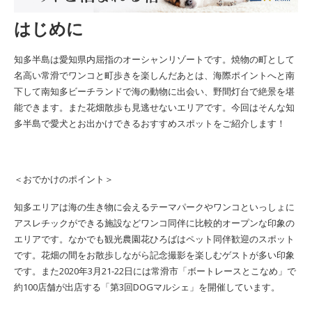
はじめに
知多半島は愛知県内屈指のオーシャンリゾートです。焼物の町として
名高い常滑でワンコと町歩きを楽しんだあとは、海際ポイントへと南
下して南知多ビーチランドで海の動物に出会い、野間灯台で絶景を堪
能できます。また花畑散歩も見逃せないエリアです。今回はそんな知
多半島で愛犬とお出かけできるおすすめスポットをご紹介します！
＜おでかけのポイント＞
知多エリアは海の生き物に会えるテーマパークやワンコといっしょに
アスレチックができる施設などワンコ同伴に比較的オープンな印象の
エリアです。なかでも観光農園花ひろばはペット同伴歓迎のスポット
です。花畑の間をお散歩しながら記念撮影を楽しむゲストが多い印象
です。また2020年3月21-22日には常滑市「ボートレースとこなめ」で
約100店舗が出店する「第3回DOGマルシェ」を開催しています。