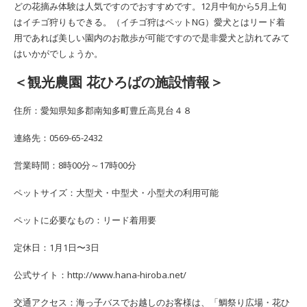
どの花摘み体験は人気ですのでおすすめです。12月中旬から5月上旬
はイチゴ狩りもできる。（イチゴ狩はペットNG）愛犬とはリード着
用であれば美しい園内のお散歩が可能ですので是非愛犬と訪れてみて
はいかがでしょうか。
＜観光農園 花ひろばの施設情報＞
住所：愛知県知多郡南知多町豊丘高見台４８
連絡先：0569-65-2432
営業時間：8時00分～17時00分
ペットサイズ：大型犬・中型犬・小型犬の利用可能
ペットに必要なもの：リード着用要
定休日：1月1日〜3日
公式サイト：http://www.hana-hiroba.net/
交通アクセス：海っ子バスでお越しのお客様は、「鯛祭り広場・花ひ