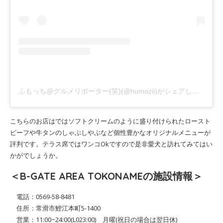
ふもっち@グルメリポーター(笑)(@humozii)がシェアした投稿
こちらのお店はではソフトクリームのように盛り付けられたロースト
ビーフや牛タンのしゃぶしやぶなど個性豊かなオリジナルメニューが
評判です。テラス席ではワンコOkですので是非愛犬と訪れてみてはい
かがでしょうか。
＜B-GATE AREA TOKONAMEの施設情報＞
電話：0569-58-8481
住所：常滑市鯉江本町5-1400
営業：11:00~24:00(L023:00) 月曜(祝日の場合は翌日休)