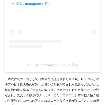
この投稿をInstagramで見る
エコ(@eko0694)がシェアした投稿
日本六古窯の一つとして日本遺産に認定された常滑焼。レンガ造りの
煙突や日本最大級の登窯、土管や焼酎瓶が積まれた風景などのどかな
焼き物の里を巡る「やきもの散歩道」と名付けられた散策コースが設
定され、愛犬との散歩にぴったり。また、常滑市は日本有数の招き猫
の生産地で、コースの近くにはユニークな招き猫が並ぶ「とこなめ招