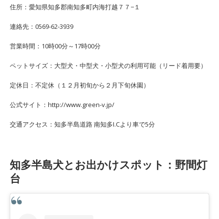
住所：愛知県知多郡南知多町内海打越７７−１
連絡先：0569-62-3939
営業時間：10時00分～17時00分
ペットサイズ：大型犬・中型犬・小型犬の利用可能（リード着用要）
定休日：不定休（１２月初旬から２月下旬休園）
公式サイト：http://www.green-v.jp/
交通アクセス：知多半島道路 南知多I.Cより車で5分
知多半島犬とお出かけスポット：野間灯
台