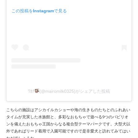
この投稿をInstagramで見る
ﾜｶﾅ
(@mairomilk0325)がシェアした投稿
こちらの施設はアシカイルカショーや海の生きものたちとのふれあい
タイムが充実した水族館と、多彩なおもちゃで遊べる9つのパビリオ
ンを備えたおもちゃ王国からなる複合型テーマパークです。大型犬以
外であればリード着用で入園可能ですので是非愛犬と訪れてみてはい
かがでしょうか。