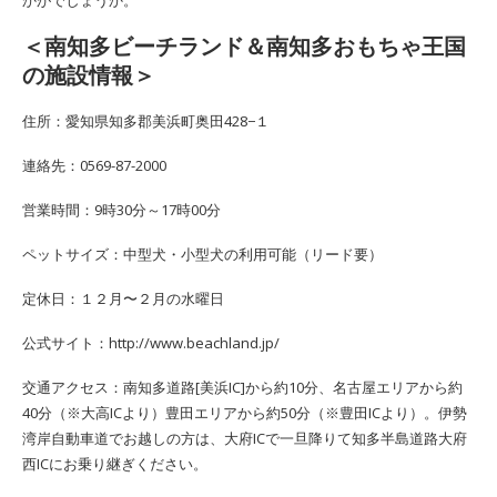
＜南知多ビーチランド＆南知多おもちゃ王国
の施設情報＞
住所：愛知県知多郡美浜町奥田428−１
連絡先：0569-87-2000
営業時間：9時30分～17時00分
ペットサイズ：中型犬・小型犬の利用可能（リード要）
定休日：１２月〜２月の水曜日
公式サイト：http://www.beachland.jp/
交通アクセス：南知多道路[美浜IC]から約10分、名古屋エリアから約
40分（※大高ICより）豊田エリアから約50分（※豊田ICより）。伊勢
湾岸自動車道でお越しの方は、大府ICで一旦降りて知多半島道路大府
西ICにお乗り継ぎください。