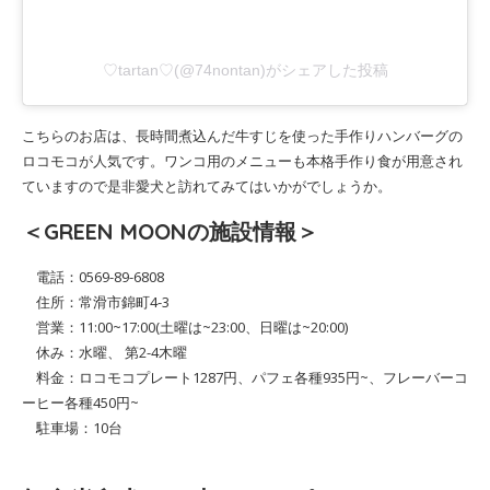
♡tartan♡(@74nontan)がシェアした投稿
こちらのお店は、長時間煮込んだ牛すじを使った手作りハンバーグの
ロコモコが人気です。ワンコ用のメニューも本格手作り食が用意され
ていますので是非愛犬と訪れてみてはいかがでしょうか。
＜GREEN MOONの施設情報＞
電話：0569-89-6808
住所：常滑市錦町4-3
営業：11:00~17:00(土曜は~23:00、日曜は~20:00)
休み：水曜、 第2-4木曜
料金：ロコモコプレート1287円、パフェ各種935円~、フレーバーコ
ーヒー各種450円~
駐車場：10台