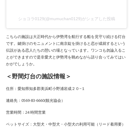
ショコラ0129(@mumuchan0129)がシェアした投稿
こちらの施設は大正時代から伊勢湾を航行する船を見守り続ける灯台
です。鍵掛けのモニュメントに南京錠を掛けると恋が成就するという
伝説がある恋人たちの憩いの場となっています。ワンコも勿論入るこ
とができますので是非愛犬と伊勢湾を眺めながら語り合ってみてはい
かがでしょうか。
＜野間灯台の施設情報＞
住所：愛知県知多郡美浜町小野浦岩成２０−１
連絡先：0569-83-6660(観光協会）
営業時間：24 時間営業
ペットサイズ：大型犬・中型犬・小型犬の利用可能（リード着用要）