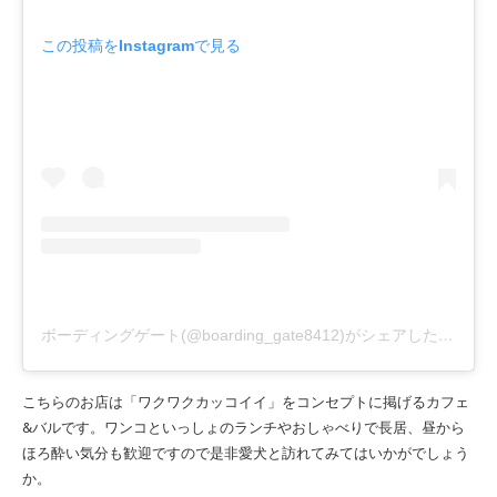
この投稿をInstagramで見る
ボーディングゲート(@boarding_gate8412)がシェアした投稿
こちらのお店は「ワクワクカッコイイ」をコンセプトに掲げるカフェ
&バルです。ワンコといっしょのランチやおしゃべりで長居、昼から
ほろ酔い気分も歓迎ですので是非愛犬と訪れてみてはいかがでしょう
か。