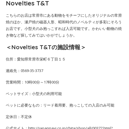
Novelties T&T
こちらのお店は常滑市にある動物をモチーフにしたオリジナルの常滑
焼のほか、瀬戸焼の磁器人形、昭和時代のノベルティが多彩にそろう
お店です。小型犬のみ抱っこすれば入店可能です。かわいい動物の焼
き物など探してみてはいかがでしょうか。
＜Novelties T&Tの施設情報＞
住所：愛知県常滑市栄町６丁目１５
連絡先：0569-35-3737
営業時間：10時00分～17時00分
ペットサイズ：小型犬の利用可能
ペットに必要なもの：リード着用要、抱っこしての入店のみ可能
定休日：不定休
公式サイト：http://japannavi.co.jp/chita/shop/all/00377.html?