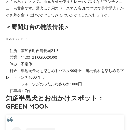
わさら氷」が大人気。地元食材を使うカレーやパスタなどランチメニ
ューも豊富です。愛犬は専用スペースで入店Okですので是非愛犬とか
かき氷を食べにおでかけしてみてはいかがでしたでしょうか。
＜野間灯台の施設情報＞
0569-77-3939
住所：南知多町内海長城21-8
営業：11:00~21:00(LO20:00)
休み：不定休
料金：単地元食材を楽しめるパスタ900円~、地元食材を楽しめるプ
レートランチ1000円~、
フルーツがのったふわさら氷1000円~
駐車場：7台
知多半島犬とお出かけスポット：
GREEN MOON