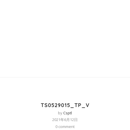
TS0529015_TP_V
by
Csptl
2021年6月12日
0 comment