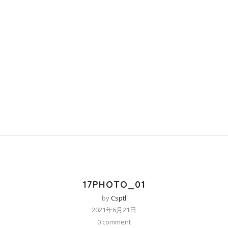
17PHOTO_01
by
Csptl
2021年6月21日
0 comment