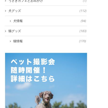
うさぎカフェとお出かけ
(1)
犬グッズ
(112)
犬情報
(94)
猫グッズ
(183)
猫情報
(170)