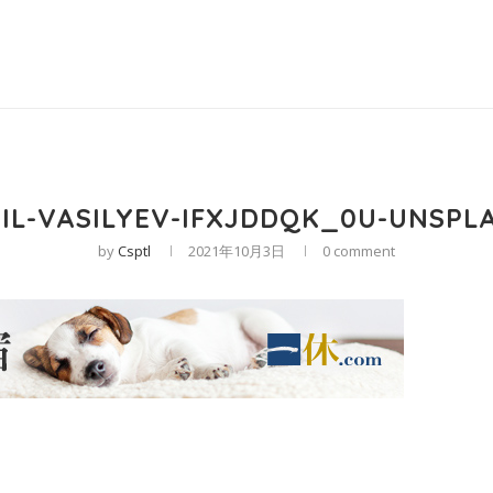
IL-VASILYEV-IFXJDDQK_0U-UNSPLA
by
Csptl
2021年10月3日
0 comment