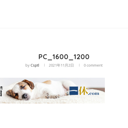
PC_1600_1200
by
Csptl
2021年11月2日
0 comment