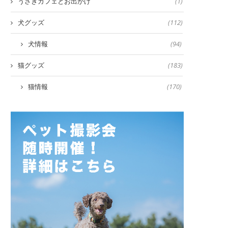
うさぎカフェとお出かけ
(1)
犬グッズ
(112)
犬情報
(94)
猫グッズ
(183)
猫情報
(170)