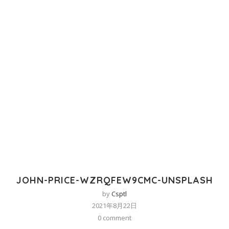
JOHN-PRICE-WZRQFEW9CMC-UNSPLASH
by
Csptl
2021年8月22日
0 comment