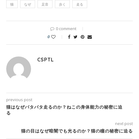
猫
なぜ
足音
歩く
走る
0 comment
0
CSPTL
previous post
猫はなぜバタバタ走るのか？ねこの身体能力の秘密に迫
る
next post
猫の目はなぜ暗闇でも光るのか？猫の瞳の秘密に迫る