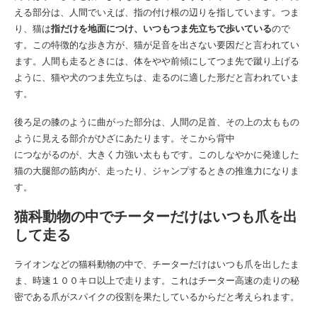
える部分は、人間でいえば、指の付け根の辺りを指しています。つま
り、猫は
指だけを地面につけ、いつもつま先立ちで歩いている
ので
す。この特徴的な歩き方が、猫が足音を出さない要因だと言われてい
ます。人間も走るときには、体をやや前傾にしてつま先で蹴り上げる
ように、猫や犬のつま先立ちは、走るのに適した形だと言われていま
す。
後ろ足の膝のように曲がった部分は、人間の足首、その上の太ももの
ように見える部介がひざにあたります。そこから背中
につながるのが、大きく力強い太ももです。このしなやかに発達した
猫の大腿部の筋肉が、走ったり、ジャンプするときの推進力になりま
す。
猫科動物の中でチーターだけはいつも爪を出
して走る
ライオンなどの猫科動物の中で、チーターだけはいつも爪を出したま
ま、時速１００キロ以上で走ります。これはチーター高速の走りの秘
密である爪がスパイクの役割を果たしているからだと考えられます。