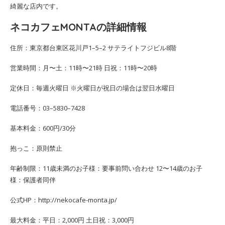
綺麗な店内です。
ネコカフェMONTAの詳細情報
住所：東京都台東区花川戸1–5–2 サテライトフジビル8階
営業時間：月〜土：11時〜21時 日祝：11時〜20時
定休日：毎週火曜日 ※火曜日が祝日の場合は翌日水曜日
電話番号：03–5830–7428
基本料金：600円/30分
抱っこ：原則禁止
年齢制限：11歳未満のお子様：要事前問い合わせ 12〜14歳のお子
様：保護者同伴
公式HP：http://nekocafe-monta.jp/
最大料金：平日：2,000円 土日祝：3,000円