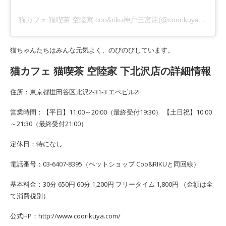
猫カフェ 猫喫茶 空陸家 coo&riku神戸三宮店(@coorikuya_nekocafe_sannomiya)がシェアした投稿
猫ちゃんたちはみんな元気よく、のびのびしています。
猫カフェ 猫喫茶 空陸家 下北沢店の詳細情報
住所：東京都世田谷区北沢2-31-3 エペビル2F
営業時間：【平日】11:00～20:00（最終受付19:30） 【土日祝】10:00
～21:30（最終受付21:00）
定休日：特になし
電話番号：03-6407-8395（ペットショップ Coo&RIKUと同回線）
基本料金：30分 650円 60分 1,200円 フリータイム 1,800円 （金額は全
て消費税別）
公式HP：http://www.coorikuya.com/