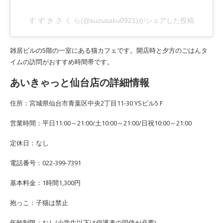
す ず き さ く ら(@suzusaku0921)がシェアした投稿
雑居ビルの5階の一室にある猫カフェです。開店時と夕方のごはんタ
イムの訪問がおすすめ時間帯です。
あいきゃっと仙台店の詳細情報
住所：宮城県仙台市青葉区中央2丁目11-30 YSビル5Ｆ
営業時間：平日11:00～21:00/土10:00～21:00/日祝10:00～21:00
定休日：なし
電話番号：022-399-7391
基本料金：1時間1,300円
抱っこ：子猫は禁止
年齢制限：なし(小学生以下は保護者の同伴が必要)