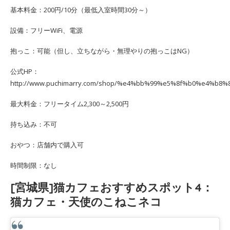
基本料金：200円/10分（最低入室時間30分～）
設備：フリーWiFi、電源
抱っこ：可能（但し、立ちながら・無理やりの抱っこはNG）
公式HP：
http://www.puchimarry.com/shop/%e4%bb%99%e5%8f%b0%e4%b
最大料金：フリータイム2,300～2,500円
持ち込み：不可
おやつ：店舗内で購入可
時間制限：なし
[宮城県]猫カフェおすすめスポット4：
猫カフェ・天使のこねこネコ