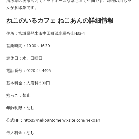
清潔感のある店内でアットホームな落ち着く空間です。雑種の猫ちゃ
んが多印象です。
ねこのいるカフェ ねこあんの詳細情報
住所：宮城県登米市中田町浅水長谷山433-4
営業時間：10:00～16:30
定休日：水、日曜日
電話番号：0220-44-4496
基本料金：入店料 500円
抱っこ：禁止
年齢制限：なし
公式HP：https://nekoantome.wixsite.com/nekoan
最大料金：なし