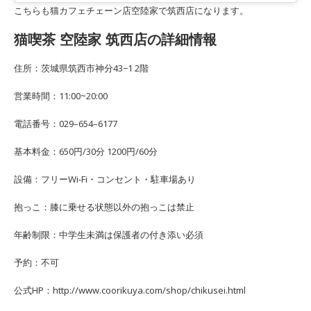
こちらも猫カフェチェーン店空陸家で筑西店になります。
猫喫茶 空陸家 筑西店の詳細情報
住所：茨城県筑西市神分43−1 2階
営業時間：11:00~20:00
電話番号：029–654–6177
基本料金：650円/30分 1200円/60分
設備：フリーWi-Fi・コンセント・駐車場あり
抱っこ：膝に乗せる状態以外の抱っこは禁止
年齢制限：中学生未満は保護者の付き添い必須
予約：不可
公式HP：http://www.coorikuya.com/shop/chikusei.html