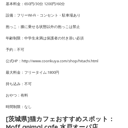
基本料金：650円/30分 1200円/60分
設備：フリーWi-Fi・コンセント・駐車場あり
抱っこ：膝に乗せる状態以外の抱っこは禁止
年齢制限：中学生未満は保護者の付き添い必須
予約：不可
公式HP：http://www.coorikuya.com/shop/hitachi.html
最大料金：フリータイム:1800円
持ち込み：不可
おやつ：有料
時間制限：なし
[茨城県]猫カフェおすすめスポット：
Moff animal cafe 水戸オーパ店