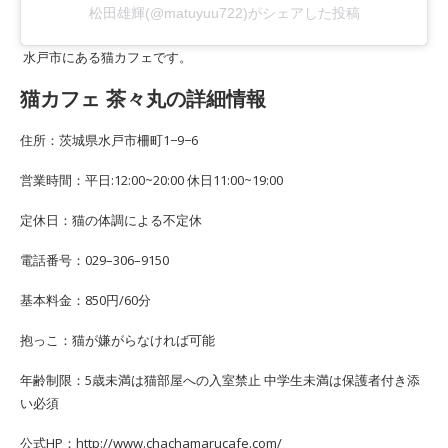
松田雄輝(@matuyuu722)がシェアした投稿
水戸市にある猫カフェです。
猫カフェ 茶々丸の詳細情報
住所：茨城県水戸市柵町1−9−6
営業時間：平日:12:00~20:00 休日11:00~19:00
定休日：猫の体調による不定休
電話番号：029–306–9150
基本料金：850円/60分
抱っこ：猫が嫌がらなければ可能
年齢制限：5歳未満は猫部屋への入室禁止 中学生未満は保護者付き添
い必須
公式HP：http://www.chachamarucafe.com/