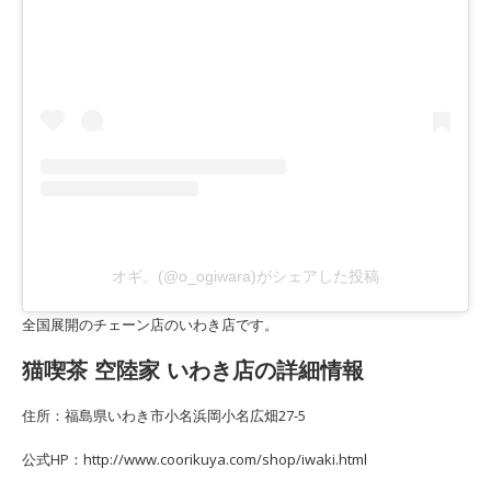
オギ。(@o_ogiwara)がシェアした投稿
全国展開のチェーン店のいわき店です。
猫喫茶 空陸家 いわき店の詳細情報
住所：福島県いわき市小名浜岡小名広畑27-5
公式HP：http://www.coorikuya.com/shop/iwaki.html