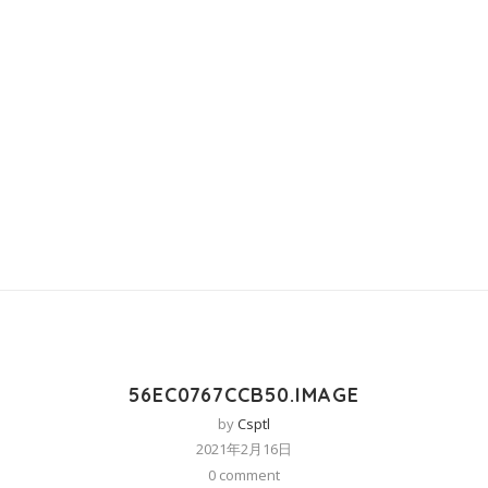
56EC0767CCB50.IMAGE
by
Csptl
2021年2月16日
0 comment