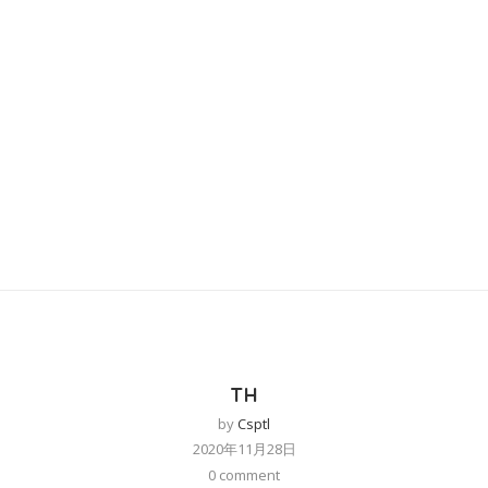
TH
by
Csptl
2020年11月28日
0 comment