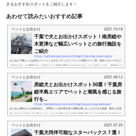
きるおすすめスポットをご紹介します！
あわせて読みたいおすすめ記事
ペットとお出かけ
2021.10.18
千葉で犬とお出かけスポット！南房総や
木更津など幅広いペットとの旅行施設を
ご紹介
https://petodekake.com/withdog/chiba-dog-travel-spots/
はじめに千葉といえば何をイメージしますか？ディズニーランドや東京ドイツ村、海沿いのビーチなど
人気のスポットが豊富です。今回はそんな千葉の愛犬とお出かけスポットをご紹介します。 千葉犬とお
出かけスポット1：矢指ケ浦海水浴場 View this po...
ペットとお出かけ
2021.06.12
房総犬とお出かけスポット30選！千葉房
総半島エリアでペットと潮風を感じる旅
行を...
https://petodekake.com/withdog/bousou-dog-odekake/
はじめに都内からも比較的近く、四季折々に花が咲き誇り潮風を感じることのできる房総。愛犬と浜辺
近くのカフェでのんびり過ごしたり、ビーチで遊んだりと海と自然を感じることができるおすすめエリ
アです。今回はそんな千葉・房総エリアで愛犬とお出かけできるおす...
ペットとお出かけ
2021.07.20
千葉犬同伴可能なスターバックス７選！