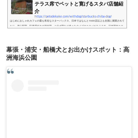
テラス席でペットと寛げるスタバ店舗紹
介
https://petodekake.com/withdog/starbucks-chiba-dog/
はじめにおしゃれカフェの最も有名なスターバックス、日本ではなんと1600店以上も全国に展開されて
おり、都心駅型、駐車場付きの郊外型、コラボ型など色々なタイプのスタバがあります。日本国内スタ
バでは店内は公式には基本ペットNGなのですが、一部店舗ではテラス...
幕張・浦安・船橋犬とお出かけスポット：高
洲海浜公園