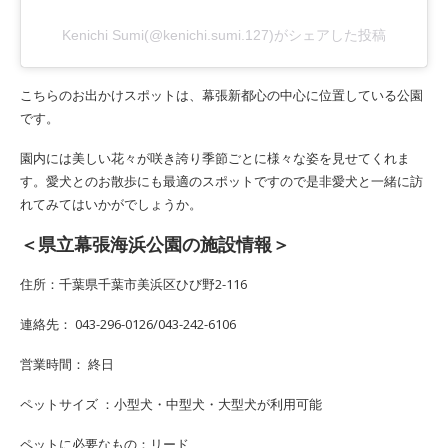
Kenichi Sumi(@kenichi.sumi.127)がシェアした投稿
こちらのお出かけスポットは、幕張新都心の中心に位置している公園
です。
園内には美しい花々が咲き誇り季節ごとに様々な姿を見せてくれま
す。愛犬とのお散歩にも最適のスポットですので是非愛犬と一緒に訪
れてみてはいかがでしょうか。
＜県立幕張海浜公園の施設情報＞
住所：千葉県千葉市美浜区ひび野2-116
連絡先： 043-296-0126/043-242-6106
営業時間： 終日
ペットサイズ ：小型犬・中型犬・大型犬が利用可能
ペットに必要なもの：リード