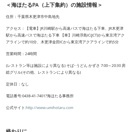
＜海ほたるPA（上下集約）の施設情報＞
住所：千葉県木更津市中島地先
アクセス：【電車】JR川崎駅から高速バスで海ほたる下車、JR木更津
駅から高速バスで海ほたる下車 【車】川崎浮島IC(JCT)から東京湾アク
アラインで約10分、木更津金田ICから東京湾アクアラインで約5分
営業時間：24時間
(レストラン等は施設により異なる) そば･うどん かずさ 7:00～20:30 房
総グリル(その他、レストランにより異なる)
定休日：なし
電話番号:0438-41-7401?海ほたる事務所
公式サイト:
http://www.umihotaru.com
終わりに