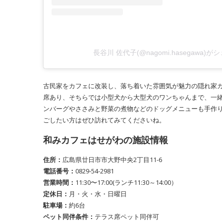
長谷川 佐代子(@nagomi.hasegawa)
古民家をカフェに改装し、落ち着いた雰囲気が魅力の隠れ家カ
席あり、そちらでは小型犬から大型犬のワンちゃんまで、一
ンバーグやささみと野菜の煮物などのドッグメニューも手作
ごしたい方はぜひ訪れてみてくださいね。
和みカフェはせがわの施設情報
住所：
広島県廿日市市大野中央2丁目11-6
電話番号：
0829-54-2981
営業時間：
11:30〜17:00(ランチ11:30～14:00）
定休日：
月・火・水・日曜日
駐車場：
約6台
ペット同伴条件：
テラス席ペット同伴可