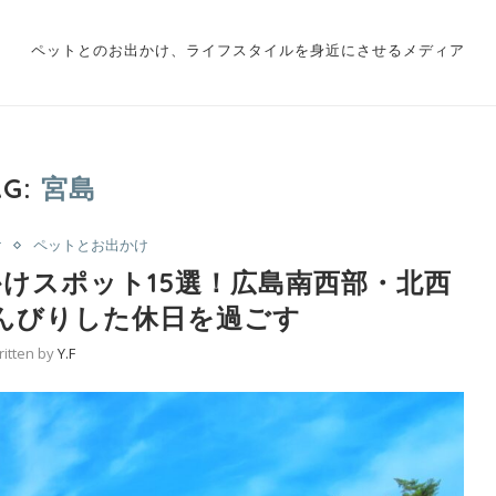
ペットとのお出かけ、ライフスタイルを身近にさせるメディア
AG:
宮島
け
ペットとお出かけ
けスポット15選！広島南西部・北西
んびりした休日を過ごす
ritten by
Y.F