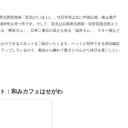
県北西部地域「芸北(げいほく)」。廿日市市は北に中国山地、南は瀬戸
地域特性を持つ市です。そして、芸北は広島県北西部・旧安芸国北部エリ
ある「樽床ダム」、日本二番目の高さを誇る「温井ダム」、スキー場など
出かけできるスポットをご紹介いたします。ペットと同伴できる宿泊施設
クアップしているので、都会から離れて愛犬とのんびり休日を過ごしたい
ト：和みカフェはせがわ