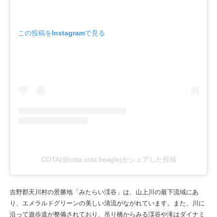
この投稿をInstagramで見る
COTA(@cota.cota.beagle)がシェアした投稿
吉野郡天川村の景勝地「みたらい渓谷」は、山上川の最下流域にあ
り、エメラルドグリーンの美しい清流がながれています。また、川に
沿って遊歩道が整備されており、吊り橋からみる渓谷や滝はダイナミ