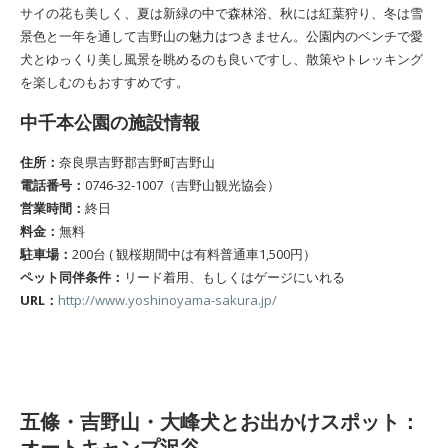
サイの花も美しく、夏は新緑の中で森林浴、秋には紅葉狩り、冬は雪
景色と一年を通して吉野山の魅力はつきません。公園内のベンチで愛
犬とゆっくり美し風景を眺めるのも良いですし、散策やトレッキング
を楽しむのもおすすめです。
中千本公園の施設情報
住所：
奈良県吉野郡吉野町吉野山
電話番号：
0746-32-1007（吉野山観光協会）
営業時間：
終日
料金：
無料
駐車場：
200台 ( 観桜期間中は有料普通車1,500円）
ペット同伴条件：
リード着用、もしくはゲージにいれる
URL：
http://www.yoshinoyama-sakura.jp/
五條・吉野山・大峰犬とお出かけスポット：
オートキャンプ沢谷