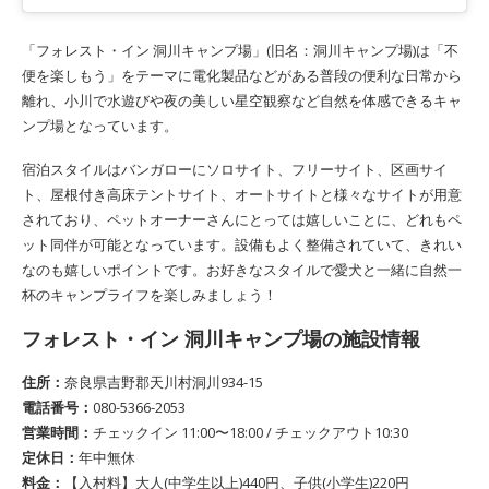
「フォレスト・イン 洞川キャンプ場」(旧名：洞川キャンプ場)は「不
便を楽しもう」をテーマに電化製品などがある普段の便利な日常から
離れ、小川で水遊びや夜の美しい星空観察など自然を体感できるキャ
ンプ場となっています。
宿泊スタイルはバンガローにソロサイト、フリーサイト、区画サイ
ト、屋根付き高床テントサイト、オートサイトと様々なサイトが用意
されており、ペットオーナーさんにとっては嬉しいことに、どれもペ
ット同伴が可能となっています。設備もよく整備されていて、きれい
なのも嬉しいポイントです。お好きなスタイルで愛犬と一緒に自然一
杯のキャンプライフを楽しみましょう！
フォレスト・イン 洞川キャンプ場の施設情報
住所：
奈良県吉野郡天川村洞川934-15
電話番号：
080-5366-2053
営業時間：
チェックイン 11:00〜18:00 / チェックアウト10:30
定休日：
年中無休
料金：
【入村料】大人(中学生以上)440円、子供(小学生)220円