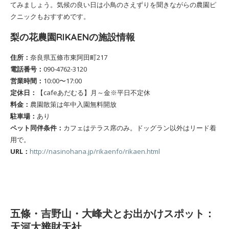
てみましょう。気候の良い日は小鳥のさえずりを聞きながらの農園ピ
クニックもおすすめです。
梨の花農園RIKAENの施設情報
住所：
奈良県五條市東阿田町217
電話番号：
090-4762-3120
営業時間：
10:00〜17:00
定休日：
【cafeあだむる】月～金※平日不定休
料金：
農園散策は年中入園無料開放
駐車場：
あり
ペット同伴条件：
カフェはテラス席のみ。ドッグラン以外はリード着
用で。
URL：
http://nasinohana.jp/rikaenfo/rikaen.html
五條・吉野山・大峰犬とお出かけスポット：
天河大辨財天社