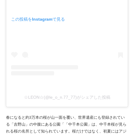
この投稿をInstagramで見る
☆LEON☆(@le_o_n.77_77)がシェアした投稿
春になると約3万本の桜が山一面を覆い、世界遺産にも登録されてい
る「吉野山」の中腹にある公園「「中千本公園」は、中千本桜が見ら
れる桜の名所として知られています。桜だけではなく、初夏にはアジ