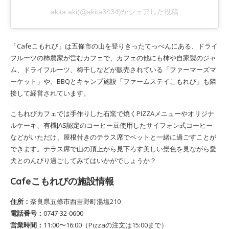
akita aki(@akita3434)がシェアした投稿
「Cafeこもれび」は五條市の山を登りきったてっぺんにある、ドライ
フルーツの柿農家が営むカフェで、カフェの他にも柿や自家製のジャ
ム、ドライフルーツ、梅干しなどが販売されている「ファーマーズマ
ーケット」や、BBQとキャンプ施設「ファームステイこもれび」も隣
接して経営されています。
こもれびカフェでは手作りした石窯で焼くPIZZAメニューやオリジナ
ルケーキ、有機JAS認定のコーヒー豆使用したサイフォン式コーヒー
などがいただけ、屋根付きのテラス席でペットと一緒に過ごすことが
できます。テラス席で山の頂上から見下ろす美しい景色を見ながら愛
犬とのんびり過ごしてみてはいかがでしょうか？
Cafeこもれびの施設情報
住所：
奈良県五條市西吉野町湯塩210
電話番号：
0747-32-0600
営業時間：
11:00〜16:00（Pizzaの注文は15:00まで）