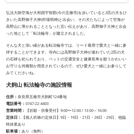
弘法大師空海が大和国宇智郡(今の五條市)を歩いていると2匹の犬をひ
きいた高野御子大神(狩場明神)と出会い、その犬たちによって空海が
高野山に導かれることとなった言い伝えがあり、高野御子大神と出会
った地として「転法輪寺」が建立されました。
そんな犬と深い縁がある転法輪寺では、リード着用で愛犬と一緒に参
拝することができます。寺内には高野御子大神が連れていた2匹の犬
の石碑も祀られており、ペットの交通安全と健康長寿を願うかわいい
お守りも何種類か用意されているので、ぜひ愛犬と一緒にお参りして
みてくださいね。
犬飼山 転法輪寺の施設情報
住所：
奈良県五條市犬飼町124番地
電話番号：
0747-22-4403
営業時間：
【祈願・供養受付】9:00〜12:00 / 13:00～16:00
定休日：
【個人祈祷の定休日】9日・19日・21日・28日・29日、他臨
時休業あり
駐車場：
あり（無料）