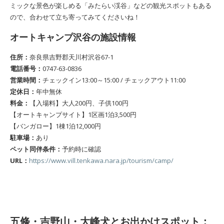
ミックな景色が楽しめる「みたらい渓谷」などの観光スポットもある
ので、合わせて立ち寄ってみてくださいね！
オートキャンプ沢谷の施設情報
住所：
奈良県吉野郡天川村沢谷67-1
電話番号：
0747-63-0836
営業時間：
チェックイン13:00～15:00 / チェックアウト11:00
定休日：
年中無休
料金：
【入場料】大人200円、子供100円
【オートキャンプサイト】1区画1泊3,500円
【バンガロー】1棟1泊12,000円
駐車場：
あり
ペット同伴条件：
予約時に確認
URL：
https://www.vill.tenkawa.nara.jp/tourism/camp/
五條・吉野山・大峰犬とお出かけスポット：