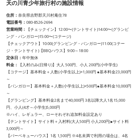
天の川青少年旅行村の施設情報
住所：
奈良県吉野郡天川村庵住78
電話番号：
080-8526-2694
営業時間：
【チェックイン】12:00〜(テントサイト)14:00〜(グランピ
ング・バンガロー)15:00〜(コテージ)
【チェックアウト】10:00(グランピング・バンガロー)11:00(コテー
ジ・テントサイト)【BBQハウス】9:00～18:00
定休日：
年中無休
料金：
【入村のみ(日帰り)】大人 500円、小人 200円(小中学生)
【コテージ】基本料金＋人数(小学生以上)×1,000円 ●基本料金23,000円
～
【バンガロー】基本料金＋人数(小学生以上)×500円●基本料金10,000円
～
【グランピング】基本料金2名まで40,000円 3名以降大人1名15,000
円、小人(4才～小学生)5,000円
※ハイ、レギュラー、ローそれぞれ追加料金設定あり
【テントサイト】サイト料＋入村料(大人500円 小人200円)●サイト料
3,000円～
【バーベキューハウス】1名 1,500円 ※4名未満で利用の場合は、4名