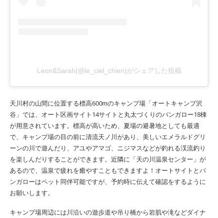
Leon&Sarah(@le_ciel_chien)がシェアした投稿
天川村の山間に位置する標高600mのキャンプ場「オートキャンプ沢
谷」では、オート区画サイト14サイトと丸太づくりのバンガロー18棟
が用意されています。標高が高いため、夏場の避暑地としても最適
で、キャンプ場の目の前に清流天ノ川があり、美しいエメラルドグリ
ーンの川で遊んだり、アユやアマゴ、ニジマスなどが釣れる渓流釣り
を楽しんだりすることができます。近隣に「天の川温泉センター」が
あるので、温泉で疲れを癒やすこともできますよ！オートサイトとバ
ンガローはペット同伴可能ですが、予約時に伝えて確認をするように
お願いします。
キャンプ場周辺には川沿いの遊歩道や吊り橋から岩肌や滝などダイナ