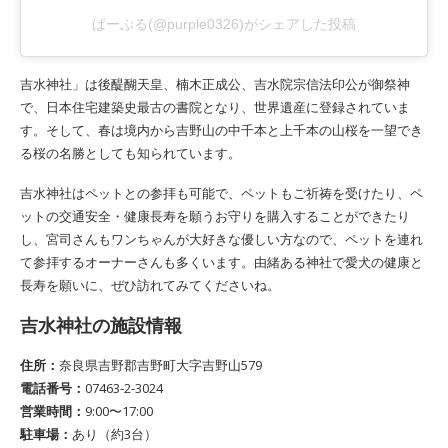
ぱーぷる(@purple0326)がシェアした投稿
吉水神社」は後醍醐天皇、楠木正成公、吉水院宗信法印公が御祭神
で、日本住宅建築史最古の書院となり、世界遺産に登録されていま
す。そして、春は境内から吉野山の中千本と上千本の山桜を一望でき
る桜の名勝としても知られています。
吉水神社はペットとの参拝も可能で、ペットもご祈祷を受けたり、ペ
ットの交通安全・健康長寿を願うお守りを購入することができたり
し、宮司さんもワンちゃんが大好きな優しい方なので、ペットを連れ
て参拝するオーナーさんも多くいます。由緒ある神社で愛犬の健康と
長寿を願いに、ぜひ訪れてみてくださいね。
吉水神社の施設情報
住所：
奈良県吉野郡吉野町大字吉野山579
電話番号：
07463-2-3024
営業時間：
9:00〜17:00
駐車場：
あり（約3台）