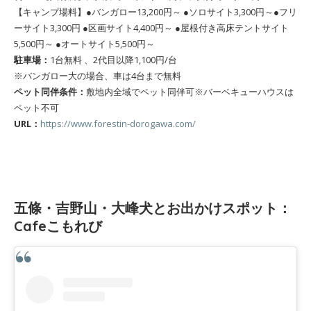
【キャンプ場料】●バンガロー13,200円～ ●ソロサイト3,300円～●フリ
ーサイト3,300円 ●区画サイト4,400円～ ●屋根付き高床テントサイト
5,500円～ ●オートサイト5,500円～
駐車場：
1台無料 、2代目以降1,100円/台
※バンガロー大の場合、車は4台まで無料
ペット同伴条件：
敷地内全域でペット同伴可※バーベキューハウスは
ペット不可
URL：
https://www.forestin-dorogawa.com/
五條・吉野山・大峰犬とお出かけスポット：
Cafeこもれび