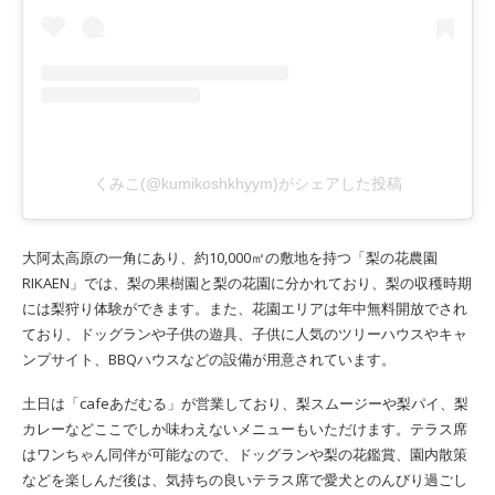
くみこ(@kumikoshkhyym)がシェアした投稿
大阿太高原の一角にあり、約10,000㎡の敷地を持つ「梨の花農園
RIKAEN」では、梨の果樹園と梨の花園に分かれており、梨の収穫時期
には梨狩り体験ができます。また、花園エリアは年中無料開放でされ
ており、ドッグランや子供の遊具、子供に人気のツリーハウスやキャ
ンプサイト、BBQハウスなどの設備が用意されています。
土日は「cafeあだむる」が営業しており、梨スムージーや梨パイ、梨
カレーなどここでしか味わえないメニューもいただけます。テラス席
はワンちゃん同伴が可能なので、ドッグランや梨の花鑑賞、園内散策
などを楽しんだ後は、気持ちの良いテラス席で愛犬とのんびり過ごし