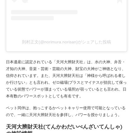
則村正文(@norimura.norisan)がシェアした投稿
日本遺産に認定されている「天河大辨財天社」は、水の大神、弁舌・
才知の大神、音楽・芸術・芸能の大神、財宝の大神がご神徳となり、
信仰されています。また、天河大辨財天社は「神様から呼ばれる者し
か行けない」とも言われ、ゼロ磁場(プラスとマイナスが拮抗して保っ
ている状態でパワーが溜まっている場所)が宿っているとも言われ、日
本有数のパワースポットとしても有名です。
ペット同伴は、抱っこするかペットキャリー使用で可能となっている
ので、一緒に天河大辨財天社を参拝し、パワーを授かりましょう。
天河大辨財天社(てんかわだいべんざいてんしゃ)