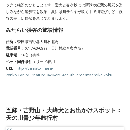
ックで絶景のひとことです！愛犬と春や秋には新緑や紅葉の風景を楽
しみながら遊歩道を散策、夏には川サツキが咲く中で川遊びなど、渓
谷の美しい自然を感じてみましょう。
みたらい渓谷の施設情報
住所：
奈良県吉野郡天川村北角
電話番号：
0747-63-0999（天川村総合案内所）
駐車場：
16台（有料）
ペット同伴条件：
リード着用
URL：
http://yamatoji.nara-
kankou.or.jp/02nature/04river/04south_area/mitaraikeikoku/
五條・吉野山・大峰犬とお出かけスポット：
天の川青少年旅行村