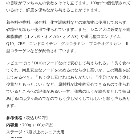
の旨味がワンちゃんの食欲をそそり立てます。100gずつ個包装されて
いるので、鮮度を保ちながら与えることができます。
着色料や香料、保存料、化学調味料などの添加物は使用しておらず、
砂糖や食塩も不使用で作られています。また、シニア犬に必要な不飽
和脂肪酸（オメガ9・オメガ6・オメガ3）や還元型コエンザイム
Q10、CBP、コンドロイチン、グルコサミン、プロテオグリカン、Ⅱ
型コラーゲンなどが配合されています。
レビューでは「DHCのフードなので安心して与えられる」「良く食べ
てくれ、尚且安全なフードを求めるのなら少し高いが、この商品を試
してみるべき」「もう少し安ければありがたい」「小分けがもう少し
少量だともっとよい」など、原材料が比較的安心できるもので作られ
ているところへの評価があるい一方、価格のほうが総合食として毎日
あげるには少々高めでなのでもう少し安くしてほしいと願う声もあり
ます。
参考価格：
税込1,627円
内容量：
700g（100g×7袋）
ステージ：
7歳以上のシニア犬用