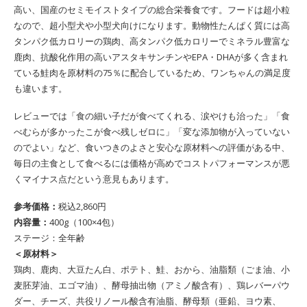
高い、国産のセミモイストタイプの総合栄養食です。フードは超小粒
なので、超小型犬や小型犬向けになります。動物性たんぱく質には高
タンパク低カロリーの鶏肉、高タンパク低カロリーでミネラル豊富な
鹿肉、抗酸化作用の高いアスタキサンチンやEPA・DHAが多く含まれ
ている鮭肉を原材料の75％に配合しているため、ワンちゃんの満足度
も違います。
レビューでは「食の細い子だが食べてくれる、涙やけも治った」「食
べむらが多かったこが食べ残しゼロに」「変な添加物が入っていない
のでよい」など、食いつきのよさと安心な原材料への評価がある中、
毎日の主食として食べるには価格が高めでコストパフォーマンスが悪
くマイナス点だという意見もあります。
参考価格：
税込2,860円
内容量：
400g（100×4包）
ステージ：全年齢
＜原材料＞
‎鶏肉、鹿肉、大豆たん白、ポテト、鮭、おから、油脂類（ごま油、小
麦胚芽油、エゴマ油）、酵母抽出物（アミノ酸含有）、鶏レバーパウ
ダー、チーズ、共役リノール酸含有油脂、酵母類（亜鉛、ヨウ素、