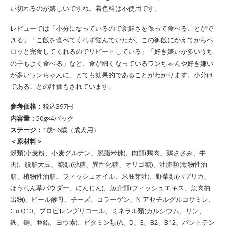
い切れるのが嬉しいですね。着色料は不使用です。
レビューでは「小分になっているので新鮮さを保って食べることがで
きる」「ご飯を食べてくれず悩んでいたが、この御飯にかえてからペ
ロッと完食してくれるのでリピートしている」「好き嫌いが多いうち
の子もよく食べる」など、食が細くなっているワンちゃんや好き嫌い
が多いワンちゃんに、とても効果的であることがわかります。小分け
であることの評価もされています。
参考価格：
税込397円
内容量：
50g×4パック
ステージ：
1歳~6歳（成犬用）
＜原材料＞
‎穀類(小麦粉、小麦グルテン、脱脂米糠)、肉類(鶏肉、鶏ささみ、牛
肉)、脱脂大豆、糖類(砂糖、異性化糖、オリゴ糖)、油脂類(動物性油
脂、植物性油脂、フィッシュオイル、米胚芽油)、野菜類(パプリカ、
ほうれん草パウダー、にんじん)、魚介類(フィッシュエキス、魚肉抽
出物)、ビール酵母、チーズ、コラーゲン、N-アセチルグルコサミン、
CｏQ10、プロピレングリコール、ミネラル類(カルシウム、リン、
鉄、銅、亜鉛、ヨウ素)、ビタミン類(A、D、E、B2、B12、パントテン