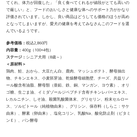
てくれ、体力が回復した」「良く食べてくれるが値段がとても高いの
で厳しい」と、フードのおいしさと健康な体へのサポート力がかなり
評価されています。しかし、良い商品はどうしても価格のほうが高め
となってしまいますが、愛犬の健康を考えてみなさんこのフードを選
んでいるようです。
参考価格：
税込2,860円
内容量：
400g（100×4包）
ステージ：
シニア犬用（8歳～）
＜原材料＞
鶏肉、鮭、おから、大豆たん白、鹿肉、マッシュポテト、酵母抽出
物、チキンエキス、小麦胚芽油、乾燥酵母細胞壁、チーズ、共益リノ
ール酸含有油脂、酵母類（亜鉛、鉄、銅、マンガン、ヨウ素）、オリ
ゴ糖、生ごま油、イミダゾールジペプチド含有チキンレバーエキス、
L-カルニチン、しそ油、殺菌乳酸菌体末、グリセリン、粉末セルロー
ス、ソルビトール（純植物由来）、グリシン、保存料（しらこ：サケ
由来）、酵素（卵由来）、塩化コリン、乳酸Na、酸化防止剤（ビタミ
ンＥ）、パン酵母