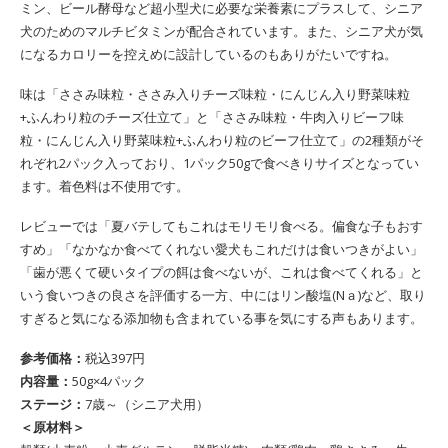
ミン、ビール酵母など超小型犬に必要な栄養素にプラスして、シニア
犬のためのマルチビタミンが配合されています。また、シニア犬が気
になるカロリーを控えめに設計しているのもありがたいですね。
味は「ささみ味粒・ささみ入りチーズ味粒・にんじん入り野菜味粒
+ふんわり粒のチーズ仕立て」と「ささみ味粒・牛肉入りビーフ味
粒・にんじん入り野菜味粒+ふんわり粒のビーフ仕立て」の2種類がそ
れぞれ2パック入っており、1パック50gで食べきりサイズとなってい
ます。着色料は不使用です。
レビューでは「夏バテしてもこれはモリモリ食べる。偏食な子もおす
すめ」「なかなか食べてくれない愛犬もこれだけは食いつきがよい」
「歯が悪くて硬いタイプの餌は食べないが、これは食べてくれる」と
いう食いつきの良さを評価する一方、中にはリン酸塩(Nａ)など、取り
すぎると気になる添加物も含まれている事を気にする声もあります。
参考価格：
税込397円
内容量：
50g×4パック
ステージ：
7歳～（シニア犬用）
＜原材料＞