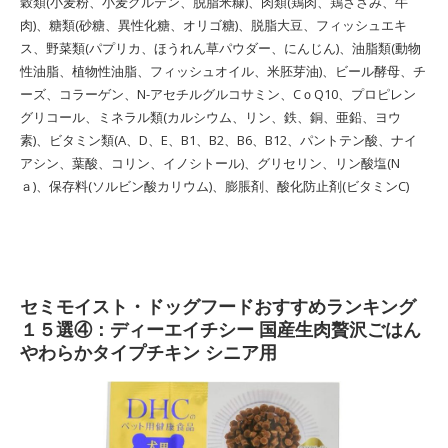
穀類(小麦粉、小麦グルテン、脱脂米糠)、肉類(鶏肉、鶏ささみ、牛
肉)、糖類(砂糖、異性化糖、オリゴ糖)、脱脂大豆、フィッシュエキ
ス、野菜類(パプリカ、ほうれん草パウダー、にんじん)、油脂類(動物
性油脂、植物性油脂、フィッシュオイル、米胚芽油)、ビール酵母、チ
ーズ、コラーゲン、N-アセチルグルコサミン、CｏQ10、プロピレン
グリコール、ミネラル類(カルシウム、リン、鉄、銅、亜鉛、ヨウ
素)、ビタミン類(A、D、E、B1、B2、B6、B12、パントテン酸、ナイ
アシン、葉酸、コリン、イノシトール)、グリセリン、リン酸塩(N
ａ)、保存料(ソルビン酸カリウム)、膨脹剤、酸化防止剤(ビタミンC)
セミモイスト・ドッグフードおすすめランキング
１５選④：ディーエイチシー 国産生肉贅沢ごはん
やわらかタイプチキン シニア用