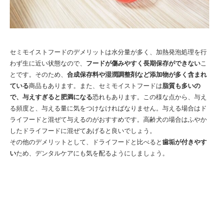
セミモイストフードのデメリットは水分量が多く、加熱発泡処理を行
わず生に近い状態なので、
フードが傷みやすく長期保存ができない
こ
とです。そのため、
合成保存料や湿潤調整剤など添加物が多く含まれ
ている
商品もあります。また、セミモイストフードは
脂質も多いの
で、与えすぎると肥満になる
恐れもあります。この様な点から、与え
る頻度と、与える量に気をつけなければなりません。与える場合はド
ライフードと混ぜて与えるのがおすすめです。高齢犬の場合はふやか
したドライフードに混ぜてあげると良いでしょう。
その他のデメリットとして、ドライフードと比べると
歯垢が付きやす
い
ため、デンタルケアにも気を配るようにしましょう。