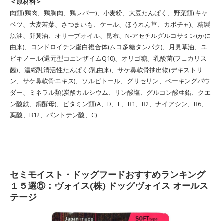
＜原材料＞
‎肉類(鶏肉、鶏胸肉、鶏レバー)、小麦粉、大豆たんぱく、野菜類(キャ
ベツ、大麦若葉、さつまいも、ケール、ほうれん草、カボチャ)、精製
魚油、卵黄油、オリーブオイル、昆布、N-アセチルグルコサミン(かに
由来)、コンドロイチン蛋白複合体(ムコ多糖タンパク)、月見草油、ユ
ビキノール(還元型コエンザイムQ10)、オリゴ糖、乳酸菌(フェカリス
菌)、濃縮乳清活性たんぱく(乳由来)、サケ鼻軟骨抽出物(デキストリ
ン、サケ鼻軟骨エキス)、ソルビトール、グリセリン、ベーキングパウ
ダー、ミネラル類(炭酸カルシウム、リン酸塩、グルコン酸亜鉛、クエ
ン酸鉄、銅酵母)、ビタミン類(A、D、E、B1、B2、ナイアシン、B6、
葉酸、B12、パントテン酸、C)
セミモイスト・ドッグフードおすすめランキング
１５選⑤：ヴォイス(株) ドッグヴォイス オールス
テージ