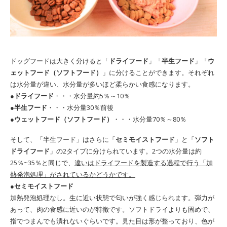
ドッグフードは大きく分けると「
ドライフード
」「
半生フード
」「
ウ
ェットフード（ソフトフード）
」に分けることができます。それぞれ
は水分量が違い、水分量が多いほど柔らかい食感になります。
●ドライフード
・・・水分量約5％～10％
●半生フード
・・・水分量30％前後
●ウェットフード（ソフトフード）
・・・水分量70％～80％
そして、「半生フード」はさらに「
セミモイストフード
」と「
ソフト
ドライフード
」の2タイプに分けられています。2つの水分量は約
25％~35％と同じで、
違いはドライフードを製造する過程で行う「加
熱発泡処理」がされているかどうかです。
●セミモイストフード
加熱発泡処理なし。生に近い状態で匂いが強く感じられます。弾力が
あって、肉の食感に近いのが特徴です。ソフトドライよりも固めで、
指でつまんでも潰れないぐらいです。見た目は形が整っており、色が