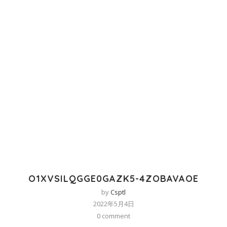
O1XVSILQGGE0GAZK5-4ZOBAVAOE
by
Csptl
2022年5月4日
0 comment