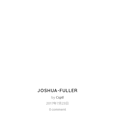
JOSHUA-FULLER
by
Csptl
2017年7月23日
0 comment