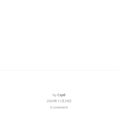
by
Csptl
2020年11月29日
0 comment