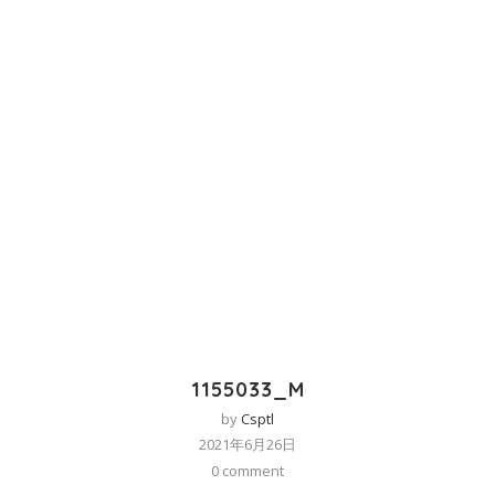
1155033_M
by
Csptl
2021年6月26日
0 comment