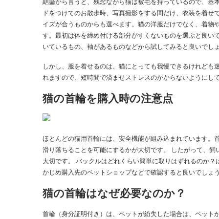
結論から言うと、残念ながら猫は被毛を持っているので、基
ドをつけてのお散歩時、写真撮影をする間だけ、衣装を着せて
イズが合うものからも選べます。猫の洋服だけでなく、着物
す。最初は体を締め付ける部分がすくないものを選ぶと良い
いているもの、袖があるものなどから試してみると良いでし
しかし、服を着せるのは、猫にとっても我慢できるけれども
れますので、短時間で済ませストレスのかからないようにし
猫の首輪を購入時の注意点
ほとんどの猫用首輪には、安全機能が組み込まれています。
滑り落ちることを可能にするかが大切です。
したがって、飼
大切です。
バックルはどれくらい簡単に取りはずれるのか？
かじめ購入先のペットショップなどで確認すると良いでしょ
猫の首輪はなぜ必要なのか？
首輪（身分証明付き）は、ペットが紛失した場合は、ペット