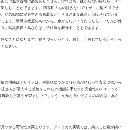
本的には服や首輪は必要ありません。けれども、嫌がらない猫なら、リー
楽しむことができます。 猫専用のものは少ないですが、小型犬用でサ
や、他の動物に変身できる衣装など、さまざまな商品が市販されていま
でしょう。羽織る程度のものから、嫌がらないようだったら、フリルが付
ょう。写真撮影の為ならば、子供服を着せることもできます。
迷惑なことになります。動きづらかったり、息苦しく感じていると考えら
てください。
首輪の機能
はデザインは、対象物につかまれた猫がひねって安全に襟から
い主さんが購入する首輪をこれらの機能を果たすか安全性のチェックが
は確認したほうが望ましいでしょう。心配な飼い主さんの場合は、あら
う。
が見つかる可能性が高まります。アメリカの実験では、紛失した猫が飼い