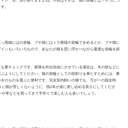
ザイン、色、形がありますよね。今回はそんな、猫の首輪とは？ネコにつ
ます。
真っ黒猫にはの首輪、ブチ猫にはトラ模様の首輪できめるとか、ブチ猫に
ザインもいろいろなので、あなたの猫を思い浮かべながら最適な首輪を探
性も要チェックです。家猫を外出自由にさせている場合は、木の枝などに
選ぶようにしてください。猫の首輪としての役割りを果たすためには、裏
つきのものを選ぶと便利です。完全室内飼いの猫でも、万が一の脱走時
きに猫が苦しくないように、指2本が楽に差し込める長さにしてくださ
ンや革などを買ってきて手作りで楽しむ人も多いでしょう。