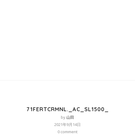
71FERTCRMNL._AC_SL1500_
by
山田
2021年9月14日
0 comment