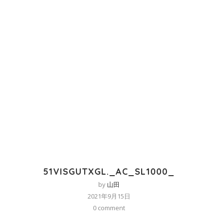
51VISGUTXGL._AC_SL1000_
by
山田
2021年9月15日
0 comment