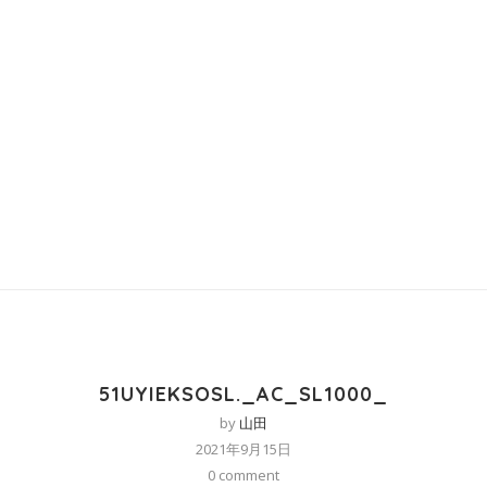
51UYIEKSOSL._AC_SL1000_
by
山田
2021年9月15日
0 comment