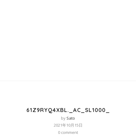
61Z9RYQ4XBL._AC_SL1000_
by
Sato
2021年10月15日
0 comment